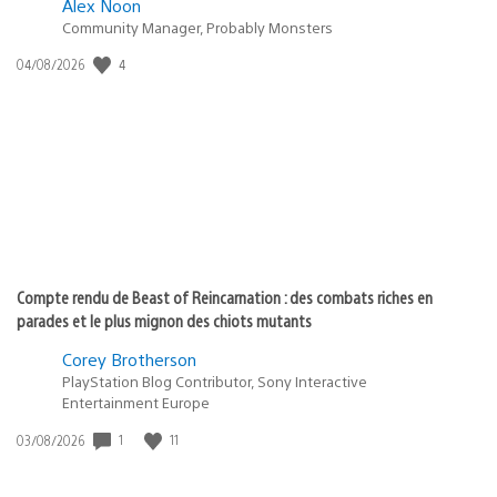
Alex Noon
Community Manager, Probably Monsters
4
Date
04/08/2026
de
publication
:
Compte rendu de Beast of Reincarnation : des combats riches en
parades et le plus mignon des chiots mutants
Corey Brotherson
PlayStation Blog Contributor, Sony Interactive
Entertainment Europe
1
11
Date
03/08/2026
de
publication