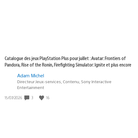
of
publication
:
play
Catalogue des jeux PlayStation Plus pour juillet : Avatar: Frontiers of
Pandora, Rise of the Ronin, Firefighting Simulator: Ignite et plus encore
Adam Michel
Directeur Jeux-services, Contenu, Sony Interactive
Entertainment
3
16
Date
15/07/2026
de
publication
: