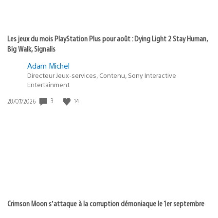
Les jeux du mois PlayStation Plus pour août : Dying Light 2 Stay Human,
Big Walk, Signalis
Adam Michel
Directeur Jeux-services, Contenu, Sony Interactive
Entertainment
3
14
Date
28/07/2026
de
publication
:
Crimson Moon s’attaque à la corruption démoniaque le 1er septembre