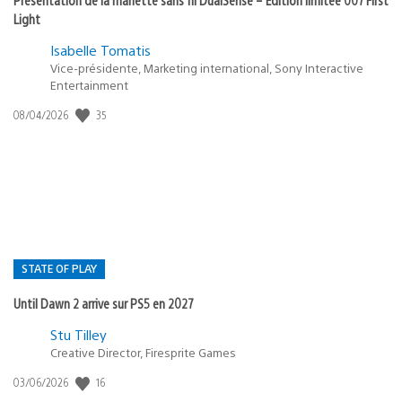
Light
Isabelle Tomatis
Vice-présidente, Marketing international, Sony Interactive
Entertainment
35
Date
08/04/2026
de
publication
:
STATE OF PLAY
Until Dawn 2 arrive sur PS5 en 2027
Postée
Stu Tilley
Creative Director, Firesprite Games
dans
:
16
Date
03/06/2026
state
de