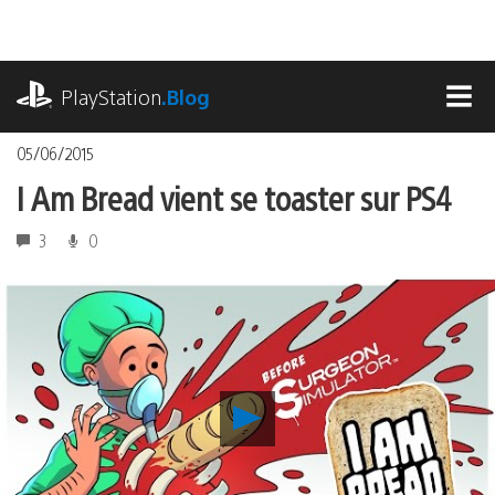
Accéder
au
contenu
playstation.com
PlayStation
.Blog
MEN
05/06/2015
I Am Bread vient se toaster sur PS4
3
0
Lancer
la
vidéo
I
Am