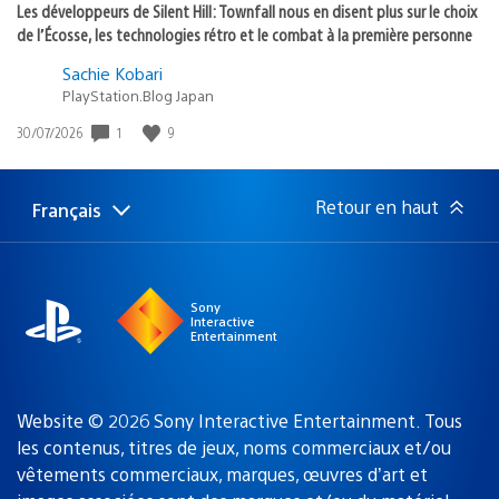
Les développeurs de Silent Hill: Townfall nous en disent plus sur le choix
de l’Écosse, les technologies rétro et le combat à la première personne
Sachie Kobari
PlayStation.Blog Japan
1
9
Date
30/07/2026
de
publication
:
Retour en haut
Français
Choisir
Région
une
actuelle
région
:
Sony
Interactive
Entertainment
Website © 2026 Sony Interactive Entertainment. Tous
les contenus, titres de jeux, noms commerciaux et/ou
vêtements commerciaux, marques, œuvres d’art et