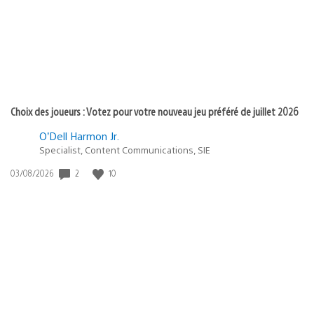
:
Choix des joueurs : Votez pour votre nouveau jeu préféré de juillet 2026
O’Dell Harmon Jr.
Specialist, Content Communications, SIE
2
10
Date
03/08/2026
de
publication
: