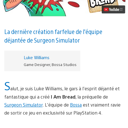
Bread
vient
se
toaster
sur
PS4
La dernière création farfelue de l'équipe
déjantée de Surgeon Simulator
Luke Williams
Game Designer, Bossa Studios
S
alut, je suis Luke Williams, le gars à l’esprit déjanté et
fantastique qui a créé
I Am Bread
, la préquelle de
Surgeon Simulator
. L’équipe de
Bossa
est vraiment ravie
de sortir ce jeu en exclusivité sur PlayStation 4.