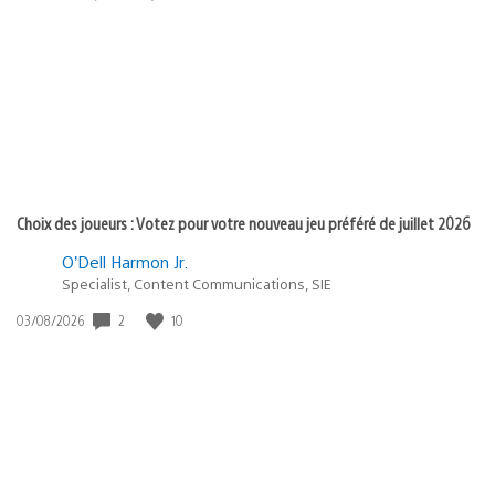
de
publication
:
Choix des joueurs : Votez pour votre nouveau jeu préféré de juillet 2026
O’Dell Harmon Jr.
Specialist, Content Communications, SIE
2
10
Date
03/08/2026
de
publication
: