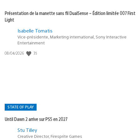
Présentation de la manette sans fil DualSense – Édition limitée 007 First
Light
Isabelle Tomatis
Vice-présidente, Marketing international, Sony Interactive
Entertainment
35
Date
08/04/2026
de
publication
:
STATE OF PLAY
Until Dawn 2 arrive sur PS5 en 2027
Postée
Stu Tilley
Creative Director, Firesprite Games
dans