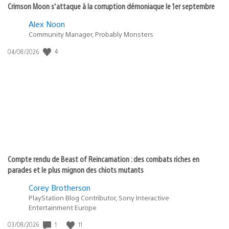
Crimson Moon s’attaque à la corruption démoniaque le 1er septembre
Alex Noon
Community Manager, Probably Monsters
4
Date
04/08/2026
de
publication
:
Compte rendu de Beast of Reincarnation : des combats riches en
parades et le plus mignon des chiots mutants
Corey Brotherson
PlayStation Blog Contributor, Sony Interactive
Entertainment Europe
1
11
Date
03/08/2026