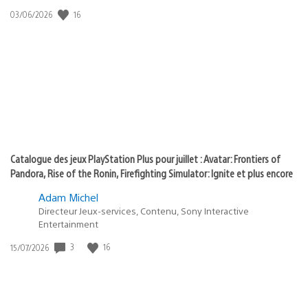
:
16
Date
03/06/2026
state
de
of
publication
:
play
Catalogue des jeux PlayStation Plus pour juillet : Avatar: Frontiers of
Pandora, Rise of the Ronin, Firefighting Simulator: Ignite et plus encore
Adam Michel
Directeur Jeux-services, Contenu, Sony Interactive
Entertainment
3
16
Date
15/07/2026
de
publication
: