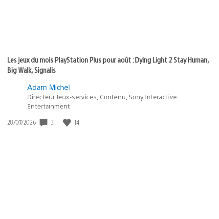
Les jeux du mois PlayStation Plus pour août : Dying Light 2 Stay Human,
Big Walk, Signalis
Adam Michel
Directeur Jeux-services, Contenu, Sony Interactive
Entertainment
3
14
Date
28/07/2026
de
publication
: