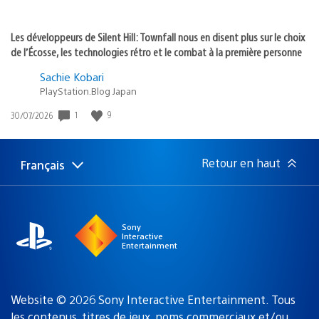
Les développeurs de Silent Hill: Townfall nous en disent plus sur le choix
de l’Écosse, les technologies rétro et le combat à la première personne
Sachie Kobari
PlayStation.Blog Japan
1
9
Date
30/07/2026
de
publication
:
Retour en haut
Français
Choisir
Région
une
actuelle
région
:
Sony
Interactive
Entertainment
Website © 2026 Sony Interactive Entertainment. Tous
les contenus, titres de jeux, noms commerciaux et/ou