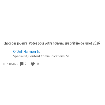
publication
:
Choix des joueurs : Votez pour votre nouveau jeu préféré de juillet 2026
O’Dell Harmon Jr.
Specialist, Content Communications, SIE
2
10
Date
03/08/2026
de
publication
: