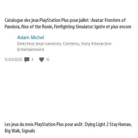
Catalogue des jeux PlayStation Plus pour juillet : Avatar: Frontiers of
Pandora, Rise of the Ronin, Firefighting Simulator: Ignite et plus encore
Adam Michel
Directeur Jeux-services, Contenu, Sony Interactive
Entertainment
3
16
Date
15/07/2026
de
publication
:
Les jeux du mois PlayStation Plus pour août : Dying Light 2 Stay Human,
Big Walk, Signalis