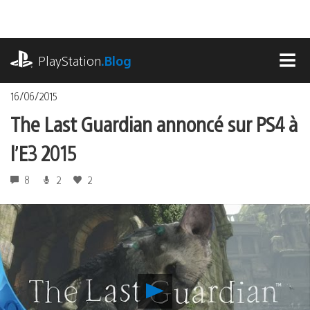
Accéder
au
contenu
playstation.com
PlayStation
.Blog
MEN
16/06/2015
The Last Guardian annoncé sur PS4 à
l’E3 2015
8
2
2
Lancer
la