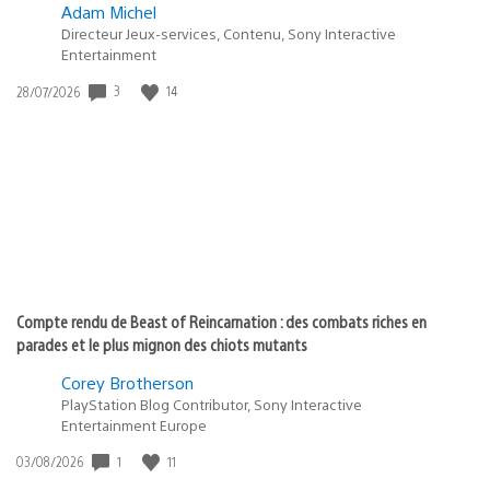
Adam Michel
Directeur Jeux-services, Contenu, Sony Interactive
Entertainment
3
14
Date
28/07/2026
de
publication
:
Compte rendu de Beast of Reincarnation : des combats riches en
parades et le plus mignon des chiots mutants
Corey Brotherson
PlayStation Blog Contributor, Sony Interactive
Entertainment Europe
1
11
Date
03/08/2026
de