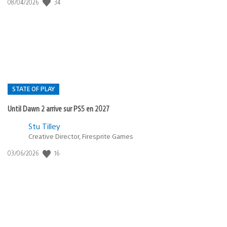
34
Date
08/04/2026
de
publication
:
STATE OF PLAY
Until Dawn 2 arrive sur PS5 en 2027
Postée
Stu Tilley
Creative Director, Firesprite Games
dans
:
16
Date
03/06/2026
state
de
of
publication
:
play