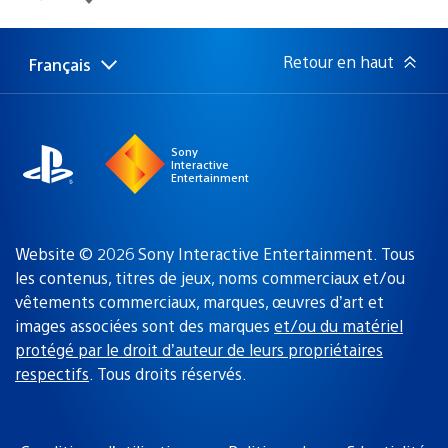
de
publication
:
Retour en haut
Français
Choisir
Région
une
actuelle
région
:
Sony
Interactive
Entertainment
Website © 2026 Sony Interactive Entertainment. Tous
les contenus, titres de jeux, noms commerciaux et/ou
vêtements commerciaux, marques, œuvres d’art et
images associées sont des marques
et/ou du matériel
protégé par le droit d’auteur de leurs propriétaires
respectifs
. Tous droits réservés.