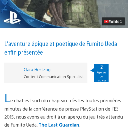
vidéo
The
Last
Guardian
annoncé
sur
PS4
à
l’E3
L'aventure épique et poétique de Fumito Ueda
2015
enfin présentée
2
Clara Hertzog
Réponses
Content Communication Specialist
de
l'auteur
L
e chat est sorti du chapeau : dès les toutes premières
minutes de la conférence de presse PlayStation de l’E3
2015, nous avons eu droit à un aperçu du jeu très attendu
de Fumito Ueda,
The Last Guardian
.