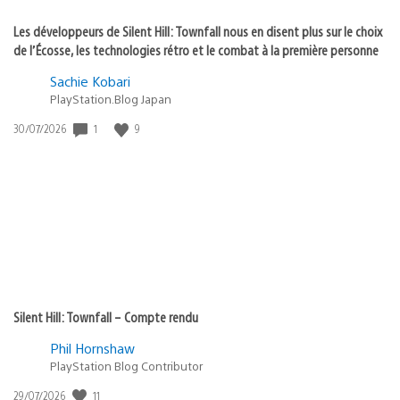
Les développeurs de Silent Hill: Townfall nous en disent plus sur le choix
de l’Écosse, les technologies rétro et le combat à la première personne
Sachie Kobari
PlayStation.Blog Japan
1
9
Date
30/07/2026
de
publication
:
Silent Hill: Townfall – Compte rendu
Phil Hornshaw
PlayStation Blog Contributor
11
Date
29/07/2026