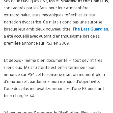
Ses deux classiques PS2,
Ico
et
Shadow of the Colossus
,
sont adorés par les fans pour leur atmosphère
extraordinaire, leurs mécaniques réfléchies et leur
narration évocatrice. Ce n’était donc pas une surprise
lorsque leur ambitieux nouveau titre,
The Last Guardian
,
a été accueilli avec autant d’enthousiasme lors de sa
première annonce sur PS3 en 2009.
Et depuis - même bien documenté – tout devint très
silencieux. Mais l’attente est enfin terminée ! Son
annonce sur PS4 cette semaine était un moment plein
d’émotion et, pardonnez mon manque d’objectivité,
l’une des plus incroyables annonces d’une E3 pourtant
bien chargée. 😉
24 heures après l’annonce, le PlayStation Blog a eu la