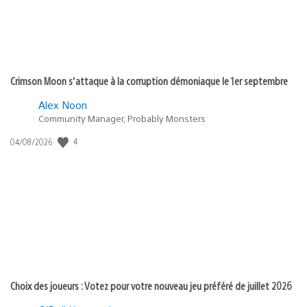
Crimson Moon s’attaque à la corruption démoniaque le 1er septembre
Alex Noon
Community Manager, Probably Monsters
4
Date
04/08/2026
de
publication
:
Choix des joueurs : Votez pour votre nouveau jeu préféré de juillet 2026