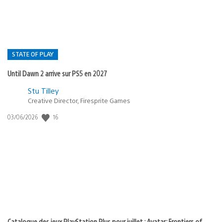
STATE OF PLAY
Until Dawn 2 arrive sur PS5 en 2027
Postée
Stu Tilley
Creative Director, Firesprite Games
dans
:
16
Date
03/06/2026
state
de
of
publication
:
play
Catalogue des jeux PlayStation Plus pour juillet : Avatar: Frontiers of