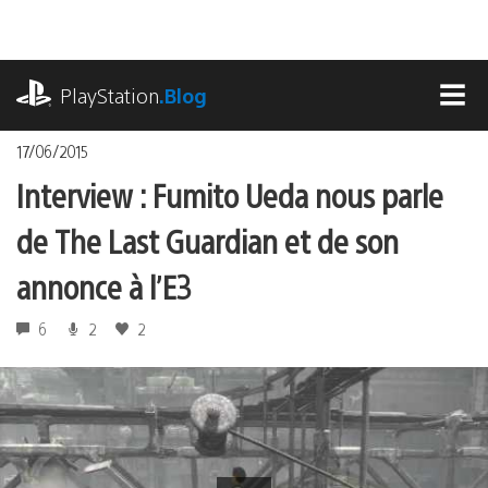
Accéder
au
contenu
playstation.com
PlayStation
.Blog
MEN
17/06/2015
Interview : Fumito Ueda nous parle
de The Last Guardian et de son
annonce à l’E3
6
2
2