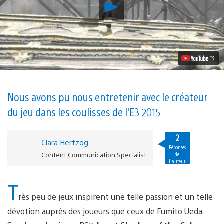
Lancer
la
vidéo
Interview
:
Fumito
Ueda
nous
parle
de
The
Nous avons pu nous entretenir avec le créateur
Last
du jeu dans les coulisses de l'E3 2015
Guardian
et
de
2
son
Clara Hertzog
annonce
Réponses
Content Communication Specialist
de
à
l'auteur
l’E3
T
rès peu de jeux inspirent une telle passion et un telle
dévotion auprès des joueurs que ceux de Fumito Ueda.