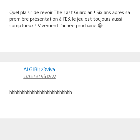
Quel plaisir de revoir The Last Guardian ! Six ans après sa
première présentation à l’E3, le jeu est toujours aussi
somptueux ! Vivement l’année prochaine 😀
ALGIRI123viva
23/06/2015 à 05:22
hhhhhhhhhhhhhhhhhhhhhhhhh