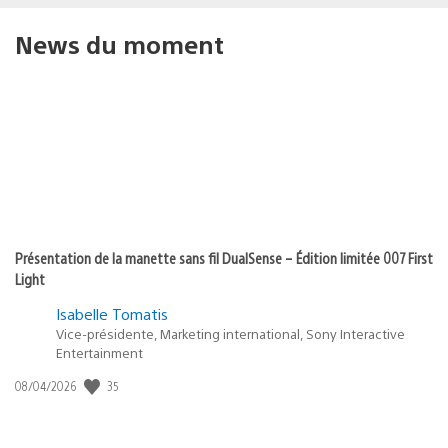
News du moment
Présentation de la manette sans fil DualSense – Édition limitée 007 First
Light
Isabelle Tomatis
Vice-présidente, Marketing international, Sony Interactive
Entertainment
35
Date
08/04/2026
de
publication
: