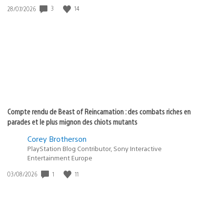
3
14
Date
28/07/2026
de
publication
:
Compte rendu de Beast of Reincarnation : des combats riches en
parades et le plus mignon des chiots mutants
Corey Brotherson
PlayStation Blog Contributor, Sony Interactive
Entertainment Europe
1
11
Date
03/08/2026
de
publication
: