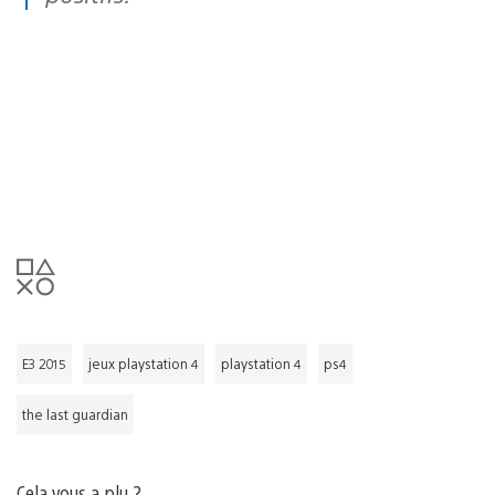
E3 2015
jeux playstation 4
playstation 4
ps4
the last guardian
Cela vous a plu ?