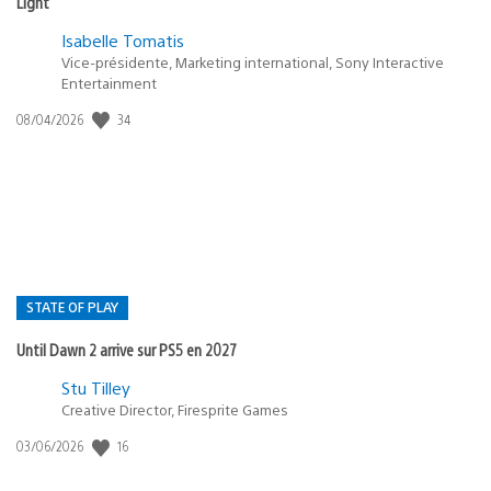
Light
Isabelle Tomatis
Vice-présidente, Marketing international, Sony Interactive
Entertainment
34
Date
08/04/2026
de
publication
:
STATE OF PLAY
Until Dawn 2 arrive sur PS5 en 2027
Postée
Stu Tilley
Creative Director, Firesprite Games
dans
:
16
Date
03/06/2026
state
de
of
publication