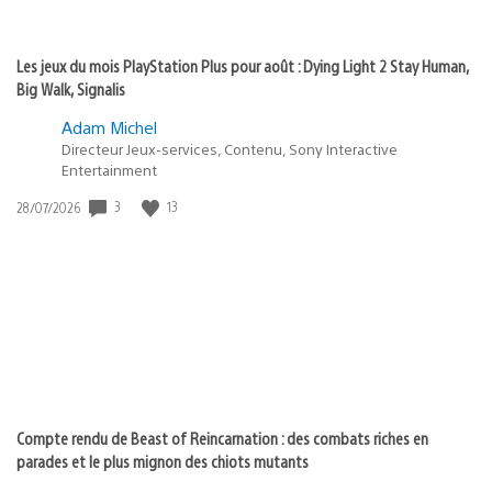
Les jeux du mois PlayStation Plus pour août : Dying Light 2 Stay Human,
Big Walk, Signalis
Adam Michel
Directeur Jeux-services, Contenu, Sony Interactive
Entertainment
3
13
Date
28/07/2026
de
publication
:
Compte rendu de Beast of Reincarnation : des combats riches en
parades et le plus mignon des chiots mutants