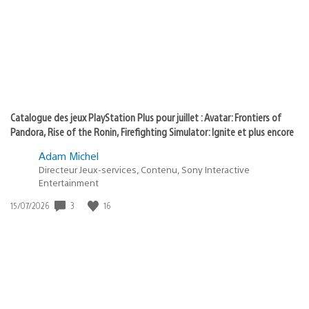
:
play
Catalogue des jeux PlayStation Plus pour juillet : Avatar: Frontiers of
Pandora, Rise of the Ronin, Firefighting Simulator: Ignite et plus encore
Adam Michel
Directeur Jeux-services, Contenu, Sony Interactive
Entertainment
3
16
Date
15/07/2026
de
publication
: