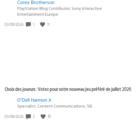
Corey Brotherson
PlayStation Blog Contributor, Sony Interactive
Entertainment Europe
1
11
Date
03/08/2026
de
publication
:
Choix des joueurs : Votez pour votre nouveau jeu préféré de juillet 2026
O’Dell Harmon Jr.
Specialist, Content Communications, SIE
2
10
Date
03/08/2026
de
publication
: