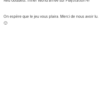
Red Goddess: Inner World arrive sur PlayStation 4!
On espère que le jeu vous plaira. Merci de nous avoir lu.
🙂