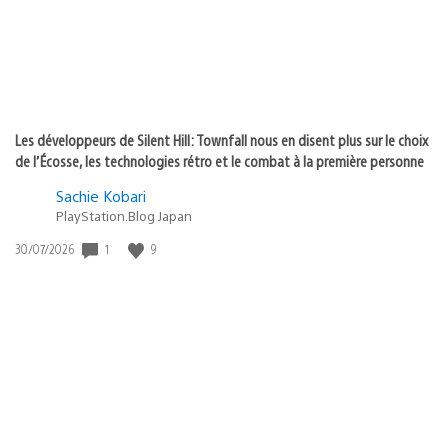
Les développeurs de Silent Hill: Townfall nous en disent plus sur le choix
de l’Écosse, les technologies rétro et le combat à la première personne
Sachie Kobari
PlayStation.Blog Japan
1
9
Date
30/07/2026
de
publication
: