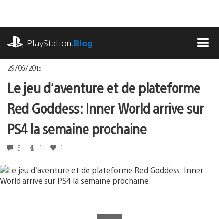
Accéder
au
contenu
playstation.com
PlayStation
.Blog
MEN
29/06/2015
Le jeu d’aventure et de plateforme
Red Goddess: Inner World arrive sur
PS4 la semaine prochaine
5
1
1