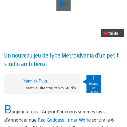
Lancer
la
vidéo
Le
jeu
d’aventure
et
de
plateforme
Red
Goddess:
Un nouveau jeu de type Metroidvania d'un petit
Inner
studio ambitieux.
World
arrive
sur
1
PS4
Yannick Puig
la
Réponse
Creative Director, Yanim Studio
de
semaine
l'auteur
prochaine
B
onjour à tous ! Aujourd’hui nous sommes ravis
d’annoncer que
Red Goddess:
I
nner
World
sortira le 6