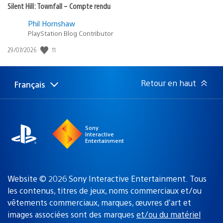
Silent Hill: Townfall – Compte rendu
Phil Hornshaw
PlayStation Blog Contributor
11
Date
29/07/2026
de
publication
:
Retour en haut
Français
Choisir
Région
une
actuelle
région
:
Sony
Interactive
Entertainment
Website © 2026 Sony Interactive Entertainment. Tous
les contenus, titres de jeux, noms commerciaux et/ou
vêtements commerciaux, marques, œuvres d’art et
images associées sont des marques
et/ou du matériel