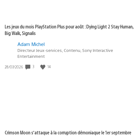
Les jeux du mois PlayStation Plus pour août : Dying Light 2 Stay Human,
Big Walk, Signalis
Adam Michel
Directeur Jeux-services, Contenu, Sony Interactive
Entertainment
3
14
Date
28/07/2026
de
publication
:
Crimson Moon s’attaque à la corruption démoniaque le 1er septembre