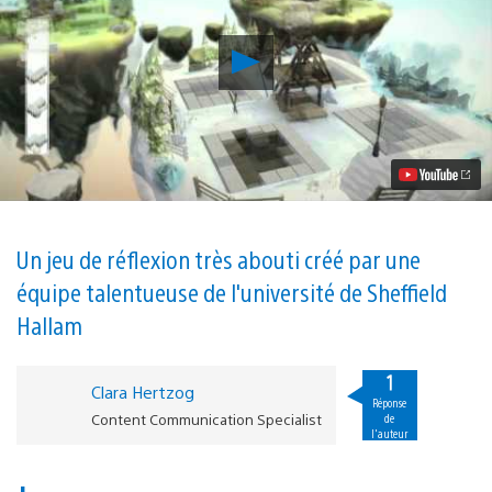
Lancer
la
vidéo
Nous
vous
présentons
PieceFall,
le
premier
jeu
PS4
Un jeu de réflexion très abouti créé par une
développé
équipe talentueuse de l'université de Sheffield
par
des
Hallam
étudiants
dans
le
1
cadre
Clara Hertzog
Réponse
du
Content Communication Specialist
de
programme
l'auteur
PlayStationFirst