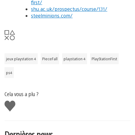
first/
shu.ac.uk/prospectus/course/131/
steelminions.com/
jeux playstation 4
PieceFall
playstation 4
PlayStationFirst
ps4
Cela vous a plu ?
J'aime
Dernières news