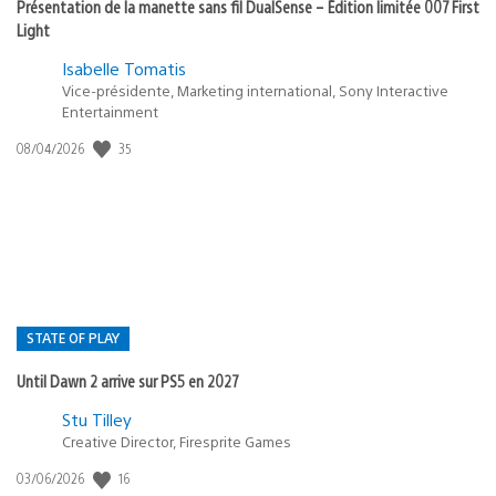
Présentation de la manette sans fil DualSense – Édition limitée 007 First
Light
Isabelle Tomatis
Vice-présidente, Marketing international, Sony Interactive
Entertainment
35
Date
08/04/2026
de
publication
:
STATE OF PLAY
Until Dawn 2 arrive sur PS5 en 2027
Postée
Stu Tilley
Creative Director, Firesprite Games
dans
:
16
Date
03/06/2026
state