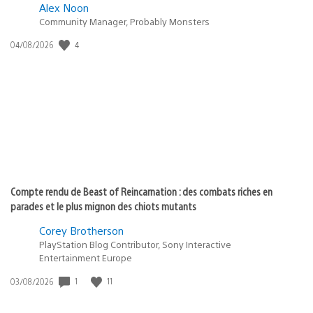
Alex Noon
Community Manager, Probably Monsters
4
Date
04/08/2026
de
publication
:
Compte rendu de Beast of Reincarnation : des combats riches en
parades et le plus mignon des chiots mutants
Corey Brotherson
PlayStation Blog Contributor, Sony Interactive
Entertainment Europe
1
11
Date
03/08/2026
de
publication