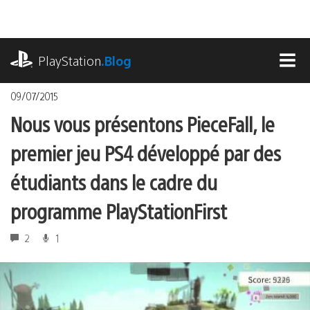
Accéder
au
contenu
playstation.com
PlayStation
.Blog
MEN
09/07/2015
Nous vous présentons PieceFall, le
premier jeu PS4 développé par des
étudiants dans le cadre du
programme PlayStationFirst
2
1