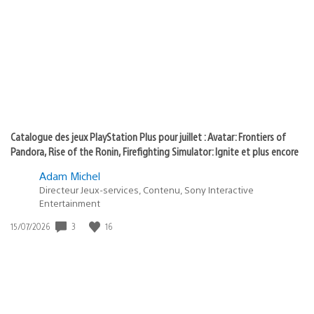
de
of
publication
:
play
Catalogue des jeux PlayStation Plus pour juillet : Avatar: Frontiers of
Pandora, Rise of the Ronin, Firefighting Simulator: Ignite et plus encore
Adam Michel
Directeur Jeux-services, Contenu, Sony Interactive
Entertainment
3
16
Date
15/07/2026
de
publication
: