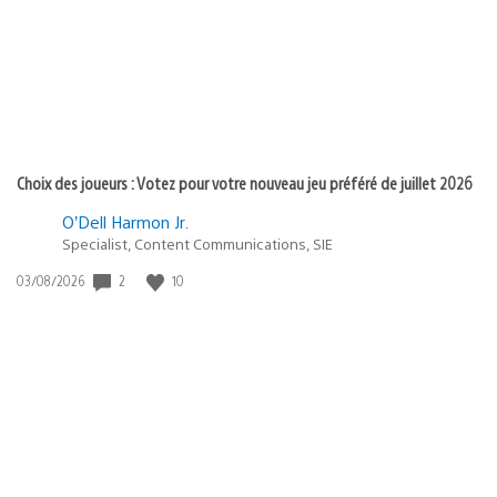
:
Choix des joueurs : Votez pour votre nouveau jeu préféré de juillet 2026
O’Dell Harmon Jr.
Specialist, Content Communications, SIE
2
10
Date
03/08/2026
de
publication
: