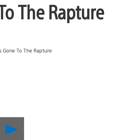
To The Rapture
Lancer
la
vidéo