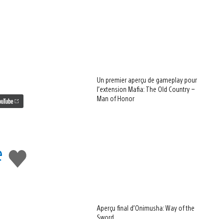
Un premier aperçu de gameplay pour
l’extension Mafia: The Old Country –
Man of Honor
e
J'aime
Aperçu final d’Onimusha: Way of the
Sword