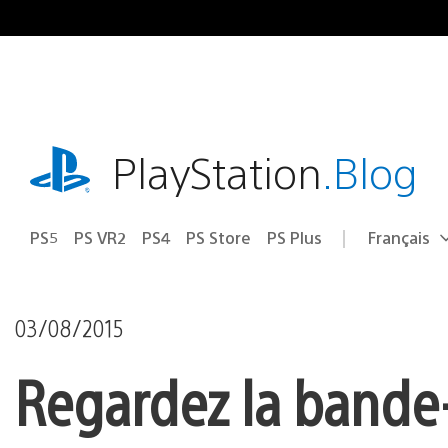
Accéder
au
contenu
playstation.com
PlayStation
.Blog
PS5
PS VR2
PS4
PS Store
PS Plus
Français
Choisir
Région
une
actuelle
région
:
03/08/2015
Regardez la bande