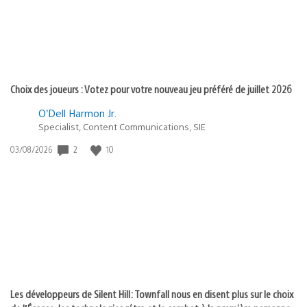
Choix des joueurs : Votez pour votre nouveau jeu préféré de juillet 2026
O’Dell Harmon Jr.
Specialist, Content Communications, SIE
2
10
Date
03/08/2026
de
publication
:
Les développeurs de Silent Hill: Townfall nous en disent plus sur le choix