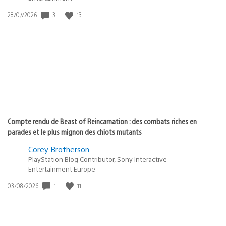
3
13
Date
28/07/2026
de
publication
:
Compte rendu de Beast of Reincarnation : des combats riches en
parades et le plus mignon des chiots mutants
Corey Brotherson
PlayStation Blog Contributor, Sony Interactive
Entertainment Europe
1
11
Date
03/08/2026
de
publication
: