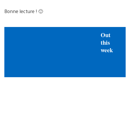
Bonne lecture ! 🙂
Out
this
week