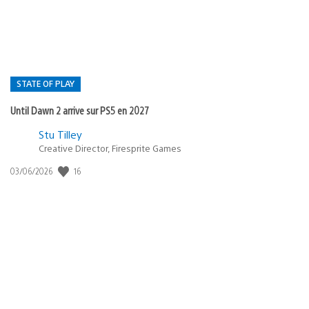
:
STATE OF PLAY
Until Dawn 2 arrive sur PS5 en 2027
Postée
Stu Tilley
Creative Director, Firesprite Games
dans
:
16
Date
03/06/2026
state
de
of
publication
:
play