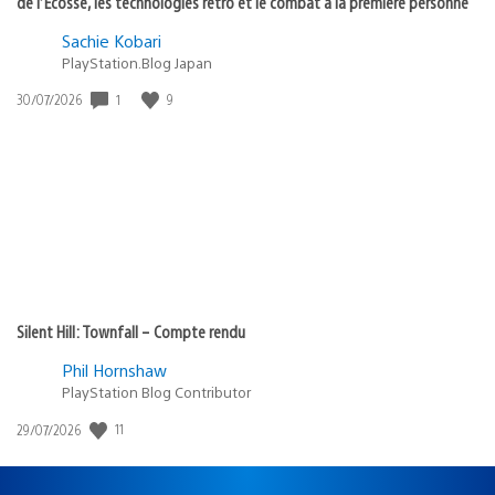
de l’Écosse, les technologies rétro et le combat à la première personne
Sachie Kobari
PlayStation.Blog Japan
1
9
Date
30/07/2026
de
publication
:
Silent Hill: Townfall – Compte rendu
Phil Hornshaw
PlayStation Blog Contributor
11
Date
29/07/2026
de
publication
: