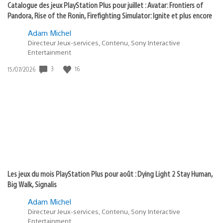
Catalogue des jeux PlayStation Plus pour juillet : Avatar: Frontiers of
Pandora, Rise of the Ronin, Firefighting Simulator: Ignite et plus encore
Adam Michel
Directeur Jeux-services, Contenu, Sony Interactive
Entertainment
3
16
Date
15/07/2026
de
publication
:
Les jeux du mois PlayStation Plus pour août : Dying Light 2 Stay Human,
Big Walk, Signalis
Adam Michel
Directeur Jeux-services, Contenu, Sony Interactive
Entertainment