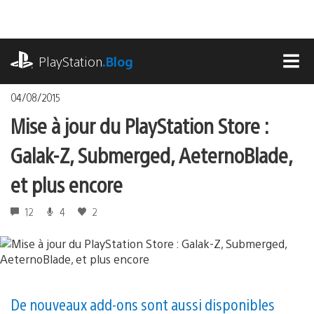
Accéder
au
contenu
playstation.com
PlayStation
.Blog
MEN
04/08/2015
Mise à jour du PlayStation Store :
Galak-Z, Submerged, AeternoBlade,
et plus encore
12
4
2
De nouveaux add-ons sont aussi disponibles