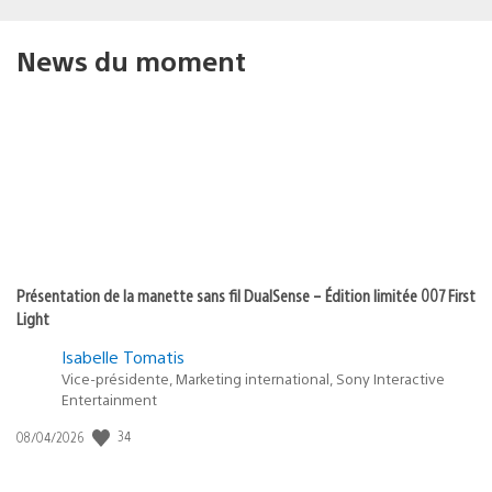
News du moment
Présentation de la manette sans fil DualSense – Édition limitée 007 First
Light
Isabelle Tomatis
Vice-présidente, Marketing international, Sony Interactive
Entertainment
34
Date
08/04/2026
de
publication