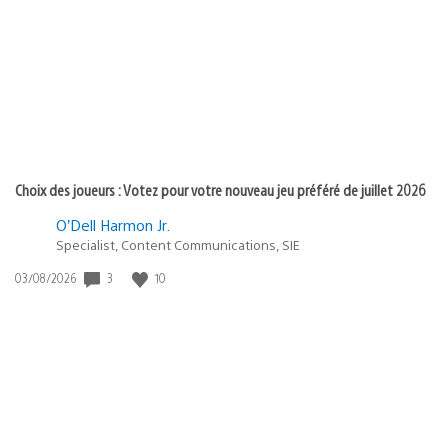
publication
:
Choix des joueurs : Votez pour votre nouveau jeu préféré de juillet 2026
O’Dell Harmon Jr.
Specialist, Content Communications, SIE
3
10
Date
03/08/2026
de
publication
: