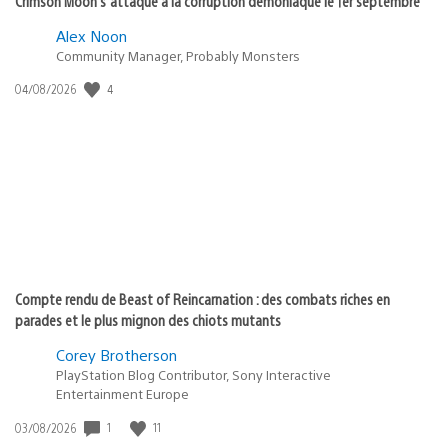
Crimson Moon s’attaque à la corruption démoniaque le 1er septembre
Alex Noon
Community Manager, Probably Monsters
4
Date
04/08/2026
de
publication
:
Compte rendu de Beast of Reincarnation : des combats riches en
parades et le plus mignon des chiots mutants
Corey Brotherson
PlayStation Blog Contributor, Sony Interactive
Entertainment Europe
1
11
Date
03/08/2026
de