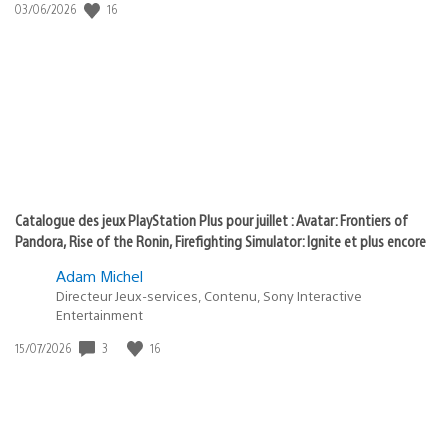
:
16
Date
03/06/2026
state
de
of
publication
:
play
Catalogue des jeux PlayStation Plus pour juillet : Avatar: Frontiers of
Pandora, Rise of the Ronin, Firefighting Simulator: Ignite et plus encore
Adam Michel
Directeur Jeux-services, Contenu, Sony Interactive
Entertainment
3
16
Date
15/07/2026
de
publication
: