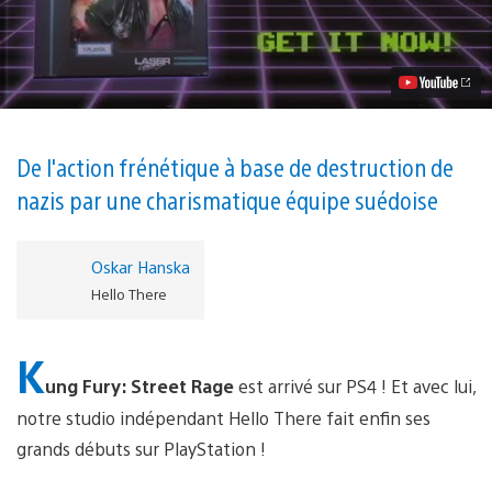
vidéo
Kung
Fury:
Street
Rage
lance
la
charge
sur
De l'action frénétique à base de destruction de
PS4
nazis par une charismatique équipe suédoise
aujourd’hui
Oskar Hanska
Hello There
K
ung Fury: Street Rage
est arrivé sur PS4 ! Et avec lui,
notre studio indépendant Hello There fait enfin ses
grands débuts sur PlayStation !