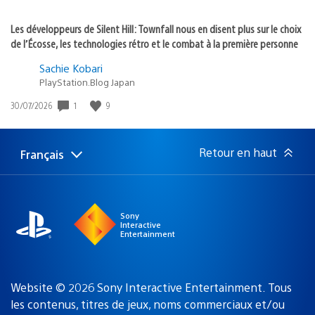
Les développeurs de Silent Hill: Townfall nous en disent plus sur le choix
de l’Écosse, les technologies rétro et le combat à la première personne
Sachie Kobari
PlayStation.Blog Japan
1
9
Date
30/07/2026
de
publication
:
Retour en haut
Français
Choisir
Région
une
actuelle
région
:
Sony
Interactive
Entertainment
Website © 2026 Sony Interactive Entertainment. Tous
les contenus, titres de jeux, noms commerciaux et/ou