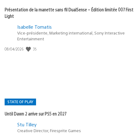
Présentation de la manette sans fil DualSense – Édition limitée 007 First
Light
Isabelle Tomatis
Vice-présidente, Marketing international, Sony Interactive
Entertainment
35
Date
08/04/2026
de
publication
:
STATE OF PLAY
Until Dawn 2 arrive sur PS5 en 2027
Postée
Stu Tilley
Creative Director, Firesprite Games
dans