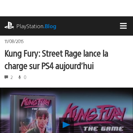
Accéder
au
contenu
playstation.com
PlayStation
.Blog
MEN
11/08/2015
Kung Fury: Street Rage lance la
charge sur PS4 aujourd’hui
2
0
Lancer
la