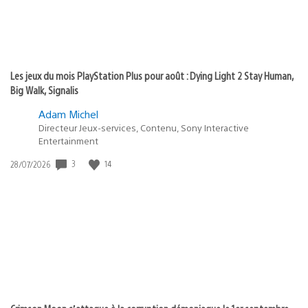
Les jeux du mois PlayStation Plus pour août : Dying Light 2 Stay Human,
Big Walk, Signalis
Adam Michel
Directeur Jeux-services, Contenu, Sony Interactive
Entertainment
3
14
Date
28/07/2026
de
publication
: