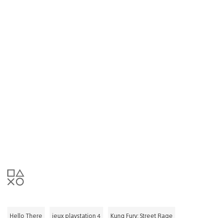
Hello There
jeux playstation 4
Kung Fury: Street Rage