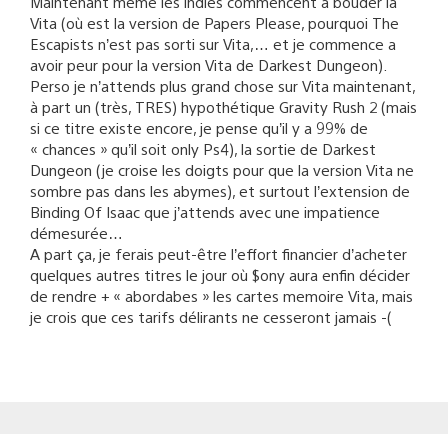
Maintenant même les indies commencent à bouder la
Vita (où est la version de Papers Please, pourquoi The
Escapists n’est pas sorti sur Vita,… et je commence a
avoir peur pour la version Vita de Darkest Dungeon).
Perso je n’attends plus grand chose sur Vita maintenant,
à part un (très, TRES) hypothétique Gravity Rush 2 (mais
si ce titre existe encore, je pense qu’il y a 99% de
« chances » qu’il soit only Ps4), la sortie de Darkest
Dungeon (je croise les doigts pour que la version Vita ne
sombre pas dans les abymes), et surtout l’extension de
Binding Of Isaac que j’attends avec une impatience
démesurée…
A part ça, je ferais peut-être l’effort financier d’acheter
quelques autres titres le jour où $ony aura enfin décider
de rendre + « abordabes » les cartes memoire Vita, mais
je crois que ces tarifs délirants ne cesseront jamais -(