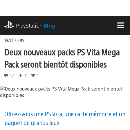
Accéder
au
contenu
playstation.com
PlayStation
.Blog
MEN
19/08/2015
Deux nouveaux packs PS Vita Mega
Pack seront bientôt disponibles
17
1
1
Offrez-vous une PS Vita, une carte mémoire et un
paquet de grands jeux