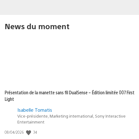
News du moment
Présentation de la manette sans fil DualSense – Édition limitée 007 First
Light
Isabelle Tomatis
Vice-présidente, Marketing international, Sony Interactive
Entertainment
34
Date
08/04/2026
de