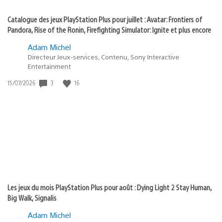
Catalogue des jeux PlayStation Plus pour juillet : Avatar: Frontiers of
Pandora, Rise of the Ronin, Firefighting Simulator: Ignite et plus encore
Adam Michel
Directeur Jeux-services, Contenu, Sony Interactive
Entertainment
3
16
Date
15/07/2026
de
publication
:
Les jeux du mois PlayStation Plus pour août : Dying Light 2 Stay Human,
Big Walk, Signalis
Adam Michel