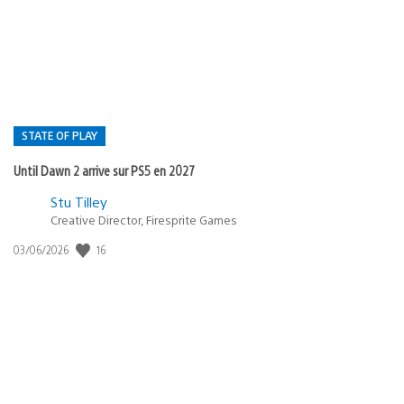
publication
:
STATE OF PLAY
Until Dawn 2 arrive sur PS5 en 2027
Postée
Stu Tilley
Creative Director, Firesprite Games
dans
:
16
Date
03/06/2026
state
de
of
publication
:
play