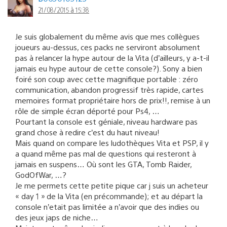
21/08/2015 à 15:38
Je suis globalement du même avis que mes collègues
joueurs au-dessus, ces packs ne serviront absolument
pas à relancer la hype autour de la Vita (d’ailleurs, y a-t-il
jamais eu hype autour de cette console?). Sony a bien
foiré son coup avec cette magnifique portable : zéro
communication, abandon progressif très rapide, cartes
memoires format propriétaire hors de prix!!, remise à un
rôle de simple écran déporté pour Ps4, …
Pourtant la console est géniale, niveau hardware pas
grand chose à redire c’est du haut niveau!
Mais quand on compare les ludothèques Vita et PSP, il y
a quand même pas mal de questions qui resteront à
jamais en suspens… Où sont les GTA, Tomb Raider,
GodOfWar, …?
Je me permets cette petite pique car j suis un acheteur
« day 1 » de la Vita (en précommande); et au départ la
console n’etait pas limitée a n’avoir que des indies ou
des jeux japs de niche…