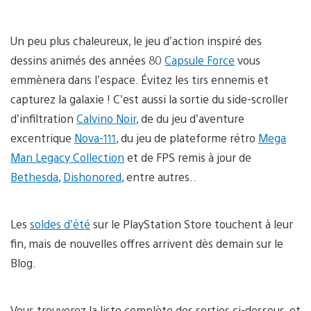
Un peu plus chaleureux, le jeu d’action inspiré des
dessins animés des années 80
Capsule Force
vous
emmènera dans l’espace. Évitez les tirs ennemis et
capturez la galaxie ! C’est aussi la sortie du side-scroller
d’infiltration
Calvino Noir
, de du jeu d’aventure
excentrique
Nova-111
, du jeu de plateforme rétro
Mega
Man Legacy Collection
et de FPS remis à jour de
Bethesda
,
Dishonored
, entre autres..
Les
soldes d’été
sur le PlayStation Store touchent à leur
fin, mais de nouvelles offres arrivent dès demain sur le
Blog.
Vous trouverez la liste complète des sorties ci-dessous, et