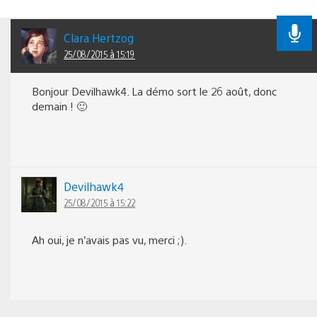
Clara Hertzog
25/08/2015 à 15:19
Bonjour Devilhawk4. La démo sort le 26 août, donc
demain ! 🙂
Devilhawk4
25/08/2015 à 15:22
Ah oui, je n’avais pas vu, merci ;).