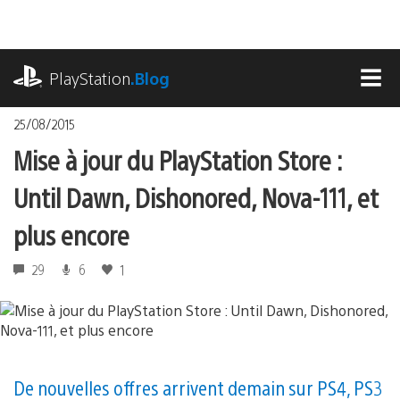
Accéder
au
contenu
playstation.com
PlayStation
.Blog
MEN
25/08/2015
Mise à jour du PlayStation Store :
Until Dawn, Dishonored, Nova-111, et
plus encore
29
6
1
De nouvelles offres arrivent demain sur PS4, PS3