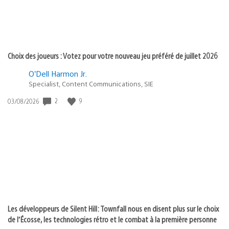
Choix des joueurs : Votez pour votre nouveau jeu préféré de juillet 2026
O’Dell Harmon Jr.
Specialist, Content Communications, SIE
2
9
Date
03/08/2026
de
publication
:
Les développeurs de Silent Hill: Townfall nous en disent plus sur le choix
de l’Écosse, les technologies rétro et le combat à la première personne