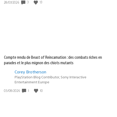
3
13
Date
28/07/2026
de
publication
:
Compte rendu de Beast of Reincarnation : des combats riches en
parades et le plus mignon des chiots mutants
Corey Brotherson
PlayStation Blog Contributor, Sony Interactive
Entertainment Europe
1
10
Date
03/08/2026
de
publication
: