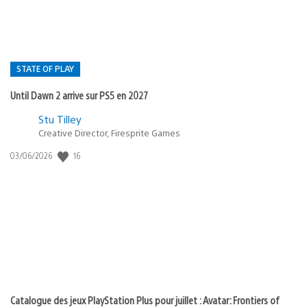
STATE OF PLAY
Until Dawn 2 arrive sur PS5 en 2027
Postée
Stu Tilley
Creative Director, Firesprite Games
dans
:
16
Date
03/06/2026
state
de
of
publication
:
play
Catalogue des jeux PlayStation Plus pour juillet : Avatar: Frontiers of