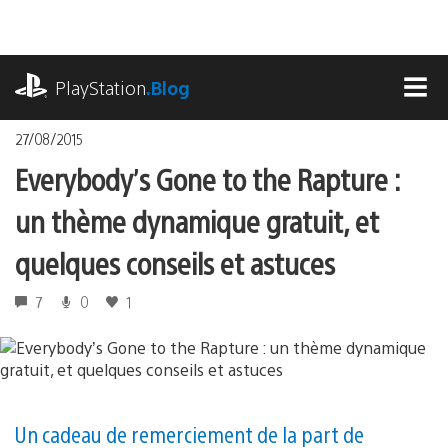
Accéder
au
contenu
playstation.com
PlayStation
.Blog
MEN
27/08/2015
Everybody’s Gone to the Rapture :
un thème dynamique gratuit, et
quelques conseils et astuces
7
0
1
Un cadeau de remerciement de la part de