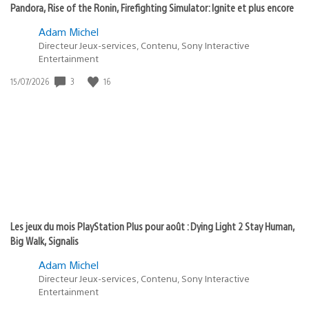
Pandora, Rise of the Ronin, Firefighting Simulator: Ignite et plus encore
Adam Michel
Directeur Jeux-services, Contenu, Sony Interactive
Entertainment
3
16
Date
15/07/2026
de
publication
:
Les jeux du mois PlayStation Plus pour août : Dying Light 2 Stay Human,
Big Walk, Signalis
Adam Michel
Directeur Jeux-services, Contenu, Sony Interactive
Entertainment