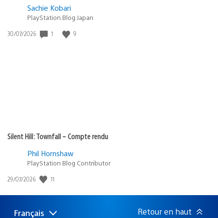
Sachie Kobari
PlayStation.Blog Japan
1
9
Date
30/07/2026
de
publication
:
Silent Hill: Townfall – Compte rendu
Phil Hornshaw
PlayStation Blog Contributor
11
Date
29/07/2026
de
publication
:
Retour en haut
Français
Choisir
Région