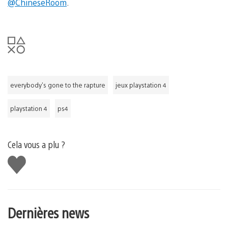
@ChineseRoom
.
everybody's gone to the rapture
jeux playstation 4
playstation 4
ps4
Cela vous a plu ?
J'aime
Dernières news