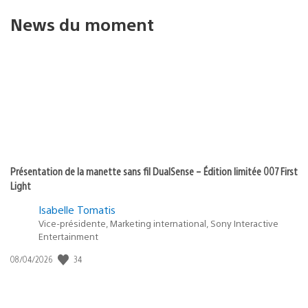
News du moment
Présentation de la manette sans fil DualSense – Édition limitée 007 First
Light
Isabelle Tomatis
Vice-présidente, Marketing international, Sony Interactive
Entertainment
34
Date
08/04/2026
de
publication
: