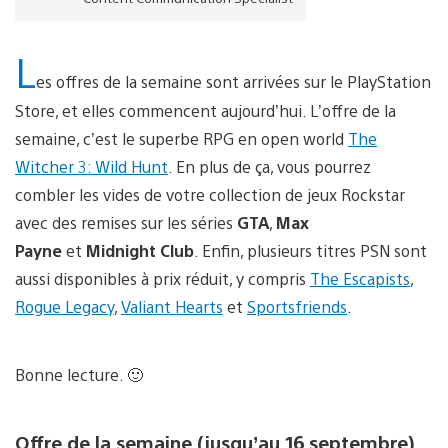
L
es offres de la semaine sont arrivées sur le PlayStation
Store, et elles commencent aujourd’hui. L’offre de la
semaine, c’est le superbe RPG en open world
The
Witcher 3: Wild Hunt
. En plus de ça, vous pourrez
combler les vides de votre collection de jeux Rockstar
avec des remises sur les séries
GTA
,
Max
Payne
et
Midnight Club
. Enfin, plusieurs titres PSN sont
aussi disponibles à prix réduit, y compris
The Escapists
,
Rogue Legacy
,
Valiant Hearts
et
Sportsfriends
.
Bonne lecture. 🙂
Offre de la semaine (jusqu’au 16 septembre)