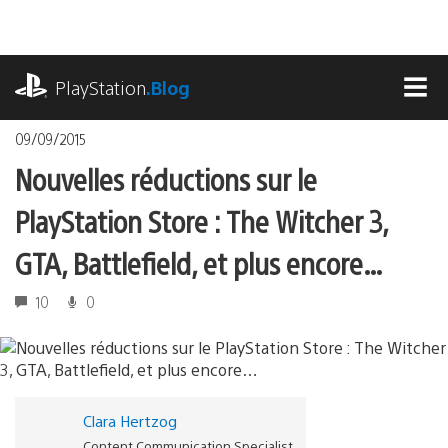
Accéder
au
contenu
playstation.com
PlayStation
.Blog
MEN
09/09/2015
Nouvelles réductions sur le
PlayStation Store : The Witcher 3,
GTA, Battlefield, et plus encore…
10
0
Clara Hertzog
Content Communication Specialist