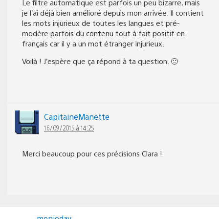
Le filtre automatique est parfois un peu bizarre, mais
je l’ai déjà bien amélioré depuis mon arrivée. Il contient
les mots injurieux de toutes les langues et pré-
modère parfois du contenu tout à fait positif en
français car il y a un mot étranger injurieux.
Voilà ! J’espère que ça répond à ta question. 🙂
CapitaineManette
16/09/2015 à 14:25
Merci beaucoup pour ces précisions Clara !
monjodav