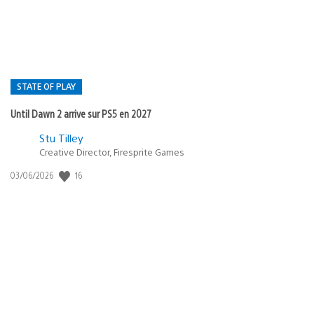
:
STATE OF PLAY
Until Dawn 2 arrive sur PS5 en 2027
Postée
Stu Tilley
Creative Director, Firesprite Games
dans
:
16
Date
03/06/2026
state
de
of
publication
:
play