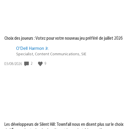
Choix des joueurs : Votez pour votre nouveau jeu préféré de juillet 2026
O’Dell Harmon Jr.
Specialist, Content Communications, SIE
2
9
Date
03/08/2026
de
publication
:
Les développeurs de Silent Hill: Townfall nous en disent plus sur le choix