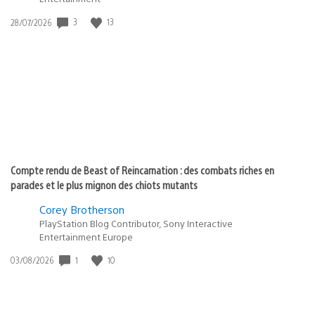
3
13
Date
28/07/2026
de
publication
:
Compte rendu de Beast of Reincarnation : des combats riches en
parades et le plus mignon des chiots mutants
Corey Brotherson
PlayStation Blog Contributor, Sony Interactive
Entertainment Europe
1
10
Date
03/08/2026
de
publication
: