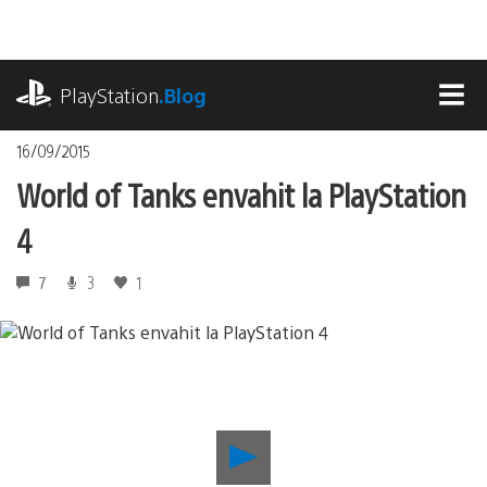
Accéder
au
contenu
playstation.com
PlayStation
.Blog
MEN
16/09/2015
World of Tanks envahit la PlayStation
4
7
3
1
Lancer
la