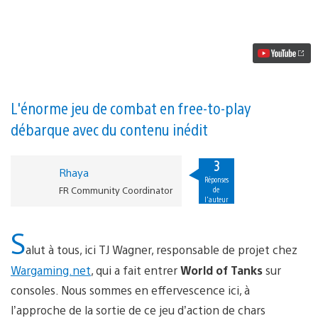
vidéo
World
of
Tanks
envahit
la
PlayStation
4
L'énorme jeu de combat en free-to-play
débarque avec du contenu inédit
3
Rhaya
Réponses
FR Community Coordinator
de
l'auteur
S
alut à tous, ici TJ Wagner, responsable de projet chez
Wargaming.net
, qui a fait entrer
World of Tanks
sur
consoles. Nous sommes en effervescence ici, à
l’approche de la sortie de ce jeu d’action de chars