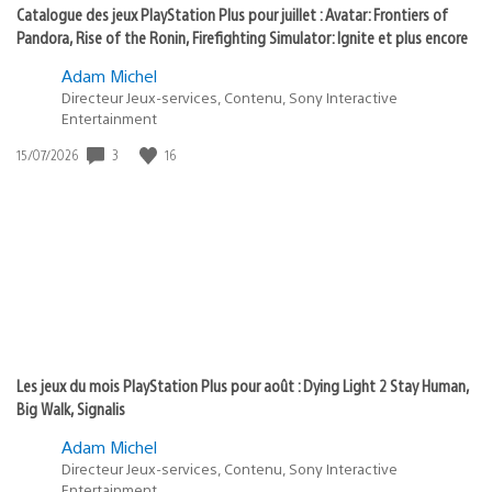
Catalogue des jeux PlayStation Plus pour juillet : Avatar: Frontiers of
Pandora, Rise of the Ronin, Firefighting Simulator: Ignite et plus encore
Adam Michel
Directeur Jeux-services, Contenu, Sony Interactive
Entertainment
3
16
Date
15/07/2026
de
publication
:
Les jeux du mois PlayStation Plus pour août : Dying Light 2 Stay Human,
Big Walk, Signalis
Adam Michel
Directeur Jeux-services, Contenu, Sony Interactive
Entertainment