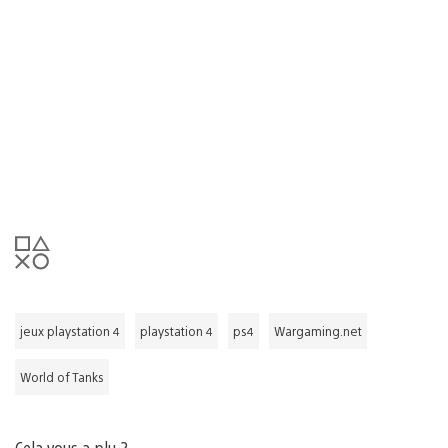
jeux playstation 4
playstation 4
ps4
Wargaming.net
World of Tanks
Cela vous a plu ?