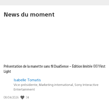
News du moment
Présentation de la manette sans fil DualSense – Édition limitée 007 First
Light
Isabelle Tomatis
Vice-présidente, Marketing international, Sony Interactive
Entertainment
34
Date
08/04/2026
de
publication