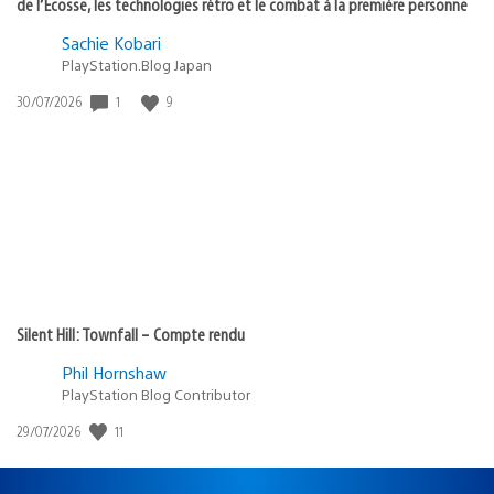
de l’Écosse, les technologies rétro et le combat à la première personne
Sachie Kobari
PlayStation.Blog Japan
1
9
Date
30/07/2026
de
publication
:
Silent Hill: Townfall – Compte rendu
Phil Hornshaw
PlayStation Blog Contributor
11
Date
29/07/2026
de
publication
: