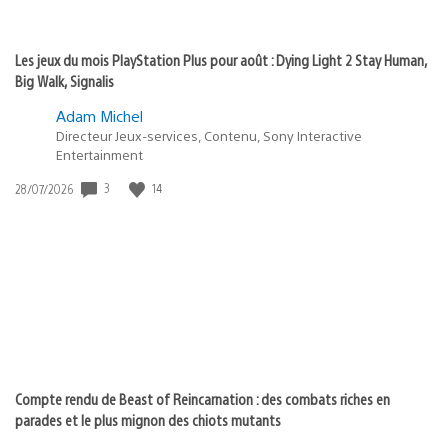
Les jeux du mois PlayStation Plus pour août : Dying Light 2 Stay Human,
Big Walk, Signalis
Adam Michel
Directeur Jeux-services, Contenu, Sony Interactive
Entertainment
3
14
Date
28/07/2026
de
publication
:
Compte rendu de Beast of Reincarnation : des combats riches en
parades et le plus mignon des chiots mutants