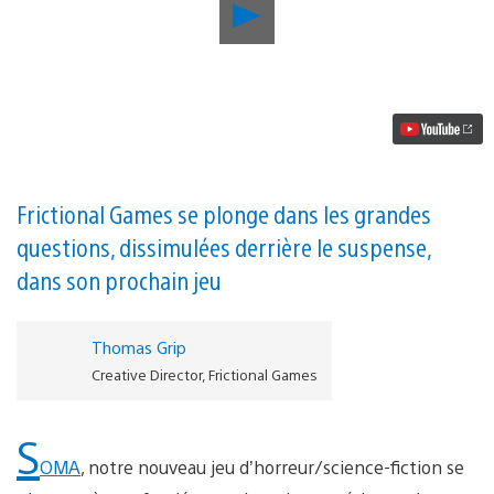
Lancer
la
vidéo
L’énigme
philosophique
qui
sert
de
moteur
à
SOMA,
Frictional Games se plonge dans les grandes
le
questions, dissimulées derrière le suspense,
jeu
d’horreur/science-
dans son prochain jeu
fiction
sur
PS4
Thomas Grip
Creative Director, Frictional Games
S
OMA
, notre nouveau jeu d’horreur/science-fiction se