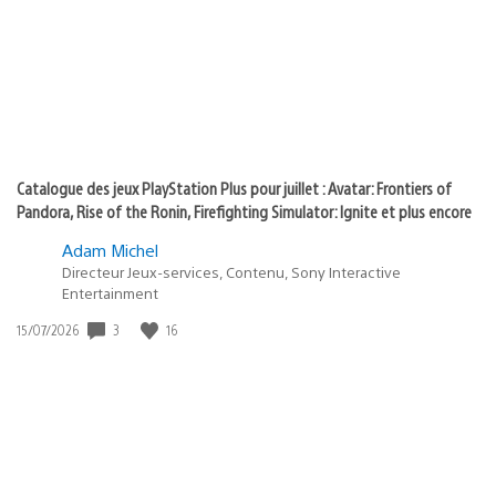
:
play
Catalogue des jeux PlayStation Plus pour juillet : Avatar: Frontiers of
Pandora, Rise of the Ronin, Firefighting Simulator: Ignite et plus encore
Adam Michel
Directeur Jeux-services, Contenu, Sony Interactive
Entertainment
3
16
Date
15/07/2026
de
publication
: