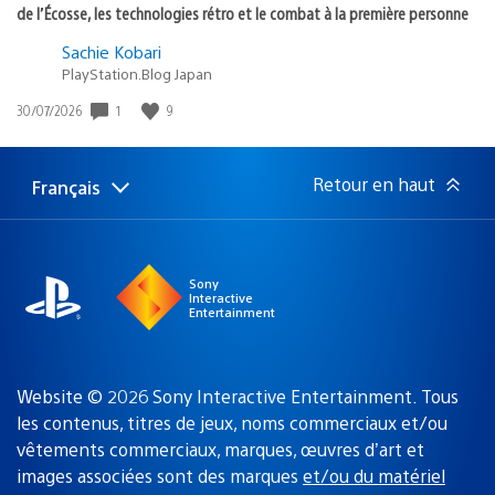
de l’Écosse, les technologies rétro et le combat à la première personne
Sachie Kobari
PlayStation.Blog Japan
1
9
Date
30/07/2026
de
publication
:
Retour en haut
Français
Choisir
Région
une
actuelle
région
:
Sony
Interactive
Entertainment
Website © 2026 Sony Interactive Entertainment. Tous
les contenus, titres de jeux, noms commerciaux et/ou
vêtements commerciaux, marques, œuvres d’art et
images associées sont des marques
et/ou du matériel