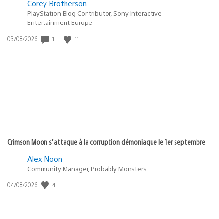
Corey Brotherson
PlayStation Blog Contributor, Sony Interactive
Entertainment Europe
1
11
Date
03/08/2026
de
publication
:
Crimson Moon s’attaque à la corruption démoniaque le 1er septembre
Alex Noon
Community Manager, Probably Monsters
4
Date
04/08/2026
de
publication
: