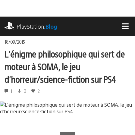
Accéder
au
contenu
playstation.com
PlayStation
.Blog
MEN
18/09/2015
L’énigme philosophique qui sert de
moteur à SOMA, le jeu
d’horreur/science-fiction sur PS4
1
0
2