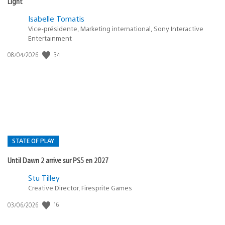
Light
Isabelle Tomatis
Vice-présidente, Marketing international, Sony Interactive
Entertainment
34
Date
08/04/2026
de
publication
:
STATE OF PLAY
Until Dawn 2 arrive sur PS5 en 2027
Postée
Stu Tilley
Creative Director, Firesprite Games
dans
:
16
Date
03/06/2026
state
de
of
publication