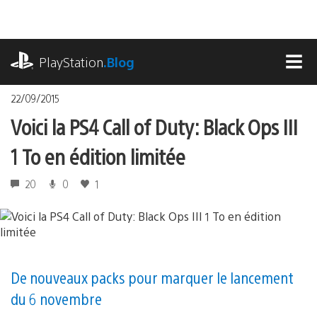
Accéder
au
contenu
playstation.com
PlayStation
.Blog
MEN
22/09/2015
Voici la PS4 Call of Duty: Black Ops III
1 To en édition limitée
20
0
1
De nouveaux packs pour marquer le lancement
du 6 novembre