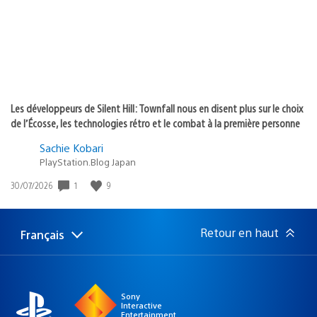
Les développeurs de Silent Hill: Townfall nous en disent plus sur le choix
de l’Écosse, les technologies rétro et le combat à la première personne
Sachie Kobari
PlayStation.Blog Japan
1
9
Date
30/07/2026
de
publication
:
Retour en haut
Français
Choisir
Région
une
actuelle
région
:
Sony
Interactive
Entertainment