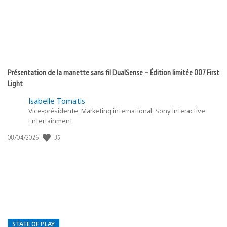
Présentation de la manette sans fil DualSense – Édition limitée 007 First
Light
Isabelle Tomatis
Vice-présidente, Marketing international, Sony Interactive
Entertainment
35
Date
08/04/2026
de
publication
:
STATE OF PLAY