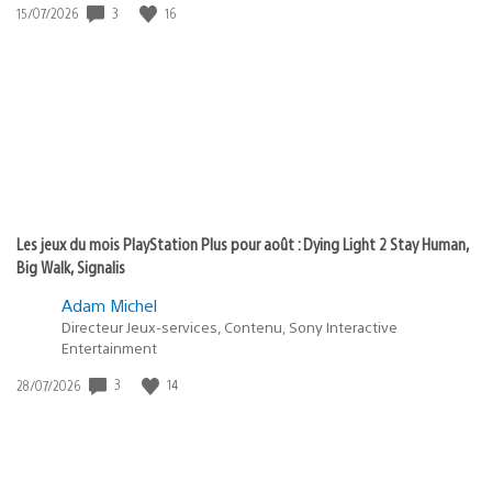
3
16
Date
15/07/2026
de
publication
:
Les jeux du mois PlayStation Plus pour août : Dying Light 2 Stay Human,
Big Walk, Signalis
Adam Michel
Directeur Jeux-services, Contenu, Sony Interactive
Entertainment
3
14
Date
28/07/2026
de
publication
: