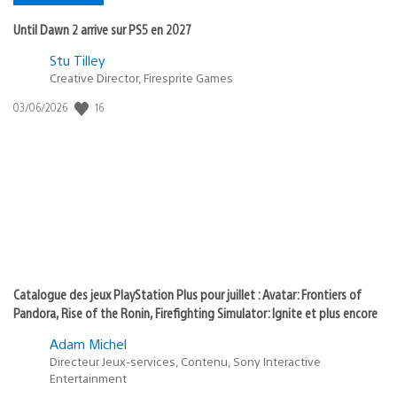
Until Dawn 2 arrive sur PS5 en 2027
Postée
Stu Tilley
Creative Director, Firesprite Games
dans
:
16
Date
03/06/2026
state
de
of
publication
:
play
Catalogue des jeux PlayStation Plus pour juillet : Avatar: Frontiers of
Pandora, Rise of the Ronin, Firefighting Simulator: Ignite et plus encore
Adam Michel
Directeur Jeux-services, Contenu, Sony Interactive
Entertainment