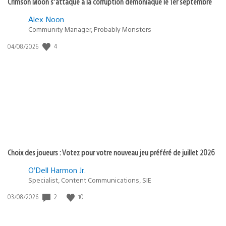
Crimson Moon s’attaque à la corruption démoniaque le 1er septembre
Alex Noon
Community Manager, Probably Monsters
4
Date
04/08/2026
de
publication
:
Choix des joueurs : Votez pour votre nouveau jeu préféré de juillet 2026
O’Dell Harmon Jr.
Specialist, Content Communications, SIE
2
10
Date
03/08/2026
de
publication
: