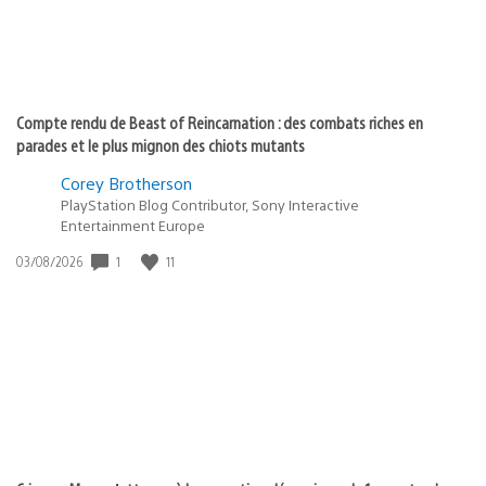
Compte rendu de Beast of Reincarnation : des combats riches en
parades et le plus mignon des chiots mutants
Corey Brotherson
PlayStation Blog Contributor, Sony Interactive
Entertainment Europe
1
11
Date
03/08/2026
de
publication
: