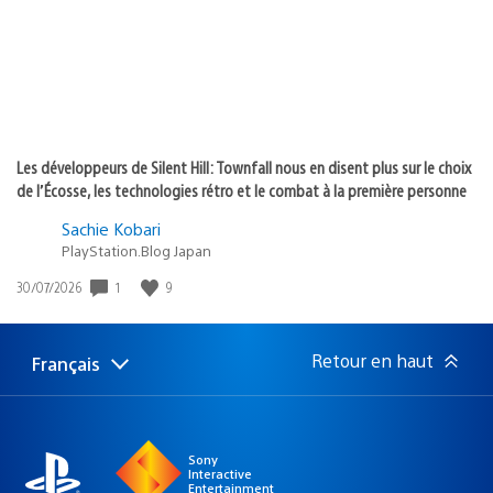
Les développeurs de Silent Hill: Townfall nous en disent plus sur le choix
de l’Écosse, les technologies rétro et le combat à la première personne
Sachie Kobari
PlayStation.Blog Japan
1
9
Date
30/07/2026
de
publication
:
Retour en haut
Français
Choisir
Région
une
actuelle
région
:
Sony
Interactive
Entertainment