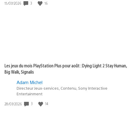
3
16
Date
15/07/2026
de
publication
:
Les jeux du mois PlayStation Plus pour août : Dying Light 2 Stay Human,
Big Walk, Signalis
Adam Michel
Directeur Jeux-services, Contenu, Sony Interactive
Entertainment
3
14
Date
28/07/2026
de
publication
: