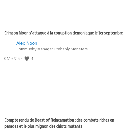
Crimson Moon s’attaque à la corruption démoniaque le 1er septembre
Alex Noon
Community Manager, Probably Monsters
4
Date
04/08/2026
de
publication
:
Compte rendu de Beast of Reincarnation : des combats riches en
parades et le plus mignon des chiots mutants