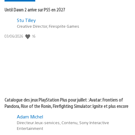
Until Dawn 2 arrive sur PS5 en 2027
Postée
Stu Tilley
Creative Director, Firesprite Games
dans
:
16
Date
03/06/2026
state
de
of
publication
:
play
Catalogue des jeux PlayStation Plus pour juillet : Avatar: Frontiers of
Pandora, Rise of the Ronin, Firefighting Simulator: Ignite et plus encore
Adam Michel
Directeur Jeux-services, Contenu, Sony Interactive
Entertainment