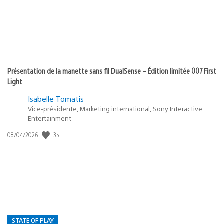
Présentation de la manette sans fil DualSense – Édition limitée 007 First
Light
Isabelle Tomatis
Vice-présidente, Marketing international, Sony Interactive
Entertainment
35
Date
08/04/2026
de
publication
:
STATE OF PLAY