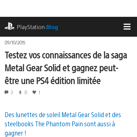
Accéder
au
contenu
playstation.com
PlayStation
.Blog
MEN
09/10/2015
Testez vos connaissances de la saga
Metal Gear Solid et gagnez peut-
être une PS4 édition limitée
3
0
1
Des lunettes de soleil Metal Gear Solid et des
steelbooks The Phantom Pain sont aussi à
gagner !