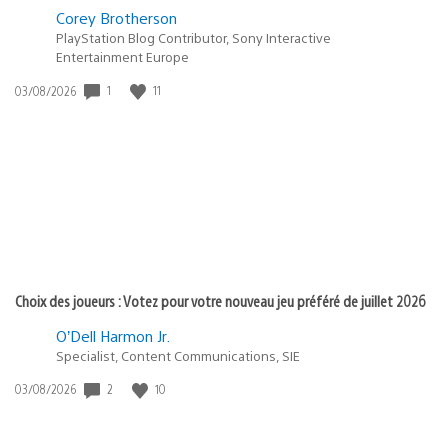
Corey Brotherson
PlayStation Blog Contributor, Sony Interactive
Entertainment Europe
1
11
Date
03/08/2026
de
publication
:
Choix des joueurs : Votez pour votre nouveau jeu préféré de juillet 2026
O’Dell Harmon Jr.
Specialist, Content Communications, SIE
2
10
Date
03/08/2026
de
publication
: