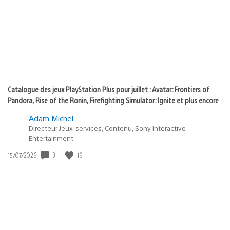
:
play
Catalogue des jeux PlayStation Plus pour juillet : Avatar: Frontiers of
Pandora, Rise of the Ronin, Firefighting Simulator: Ignite et plus encore
Adam Michel
Directeur Jeux-services, Contenu, Sony Interactive
Entertainment
3
16
Date
15/07/2026
de
publication
: