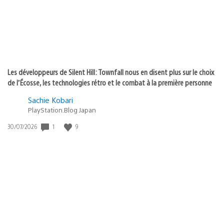
Les développeurs de Silent Hill: Townfall nous en disent plus sur le choix
de l’Écosse, les technologies rétro et le combat à la première personne
Sachie Kobari
PlayStation.Blog Japan
1
9
Date
30/07/2026
de
publication
: