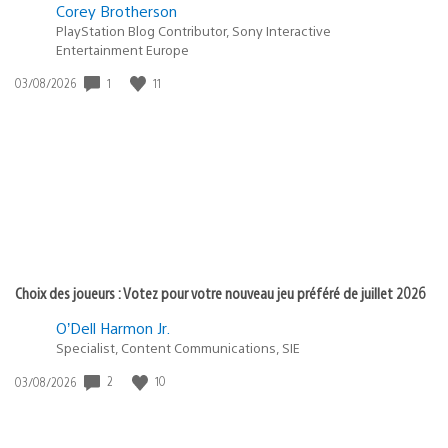
Corey Brotherson
PlayStation Blog Contributor, Sony Interactive
Entertainment Europe
1
11
Date
03/08/2026
de
publication
:
Choix des joueurs : Votez pour votre nouveau jeu préféré de juillet 2026
O’Dell Harmon Jr.
Specialist, Content Communications, SIE
2
10
Date
03/08/2026
de
publication
: