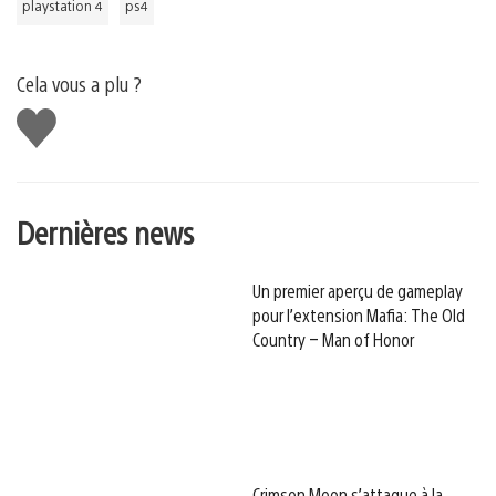
playstation 4
ps4
Cela vous a plu ?
J'aime
Dernières news
Un premier aperçu de gameplay
pour l’extension Mafia: The Old
Country – Man of Honor
Crimson Moon s’attaque à la