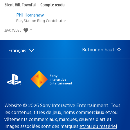
Silent Hill: Townfall – Compte rendu
Phil Hornshaw
PlayStation Blog Contributor
11
Date
29/07/2026
de
publication
:
Retour en haut
Français
Choisir
Région
une
actuelle
région
:
Sony
Interactive
Entertainment
Website © 2026 Sony Interactive Entertainment. Tous
les contenus, titres de jeux, noms commerciaux et/ou
vêtements commerciaux, marques, œuvres d’art et
images associées sont des marques
et/ou du matériel