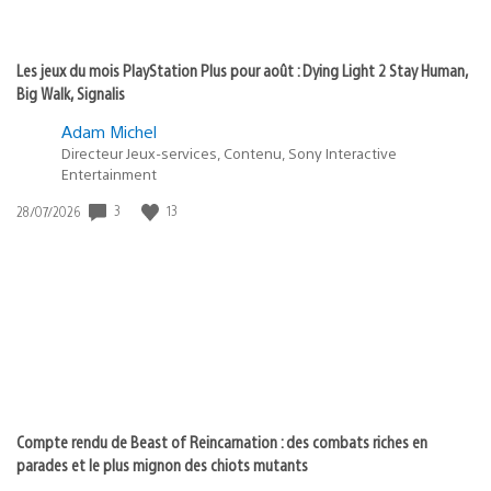
Les jeux du mois PlayStation Plus pour août : Dying Light 2 Stay Human,
Big Walk, Signalis
Adam Michel
Directeur Jeux-services, Contenu, Sony Interactive
Entertainment
3
13
Date
28/07/2026
de
publication
:
Compte rendu de Beast of Reincarnation : des combats riches en
parades et le plus mignon des chiots mutants