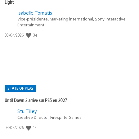
Light
Isabelle Tomatis
Vice-présidente, Marketing international, Sony Interactive
Entertainment
34
Date
08/04/2026
de
publication
:
STATE OF PLAY
Until Dawn 2 arrive sur PS5 en 2027
Postée
Stu Tilley
Creative Director, Firesprite Games
dans
:
16
Date
03/06/2026
state
de
of
publication