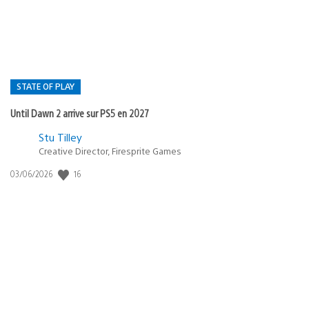
:
STATE OF PLAY
Until Dawn 2 arrive sur PS5 en 2027
Postée
Stu Tilley
Creative Director, Firesprite Games
dans
:
16
Date
03/06/2026
state
de
of
publication
:
play