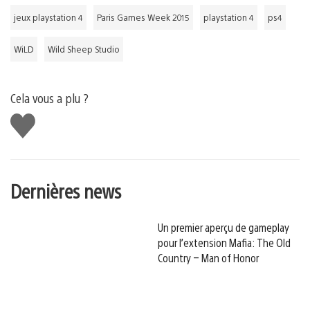
jeux playstation 4
Paris Games Week 2015
playstation 4
ps4
WiLD
Wild Sheep Studio
Cela vous a plu ?
J'aime
Dernières news
Un premier aperçu de gameplay
pour l’extension Mafia: The Old
Country – Man of Honor