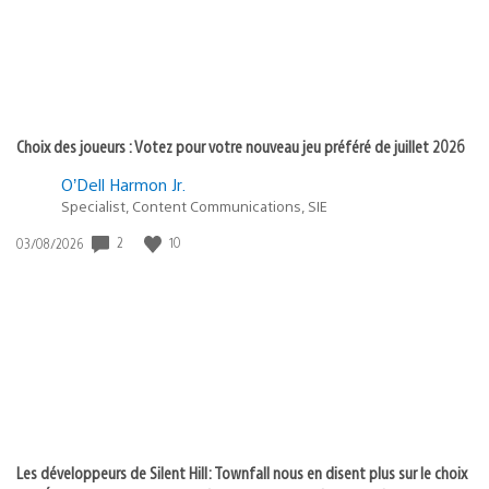
Choix des joueurs : Votez pour votre nouveau jeu préféré de juillet 2026
O’Dell Harmon Jr.
Specialist, Content Communications, SIE
2
10
Date
03/08/2026
de
publication
:
Les développeurs de Silent Hill: Townfall nous en disent plus sur le choix