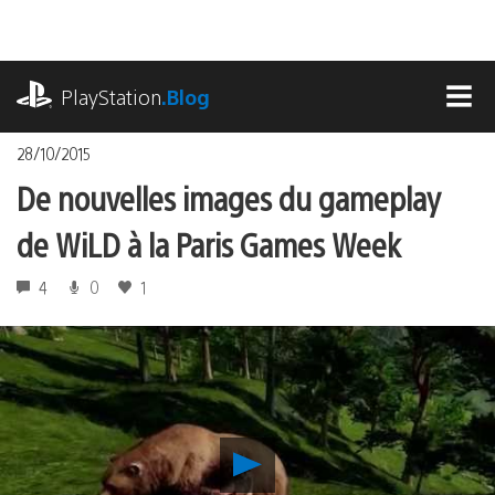
Accéder
au
contenu
playstation.com
PlayStation
.Blog
MEN
28/10/2015
De nouvelles images du gameplay
de WiLD à la Paris Games Week
4
0
1
Lancer
la