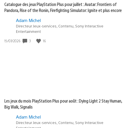
Catalogue des jeux PlayStation Plus pour juillet : Avatar: Frontiers of
Pandora, Rise of the Ronin, Firefighting Simulator: Ignite et plus encore
Adam Michel
Directeur Jeux-services, Contenu, Sony Interactive
Entertainment
3
16
Date
15/07/2026
de
publication
:
Les jeux du mois PlayStation Plus pour août : Dying Light 2 Stay Human,
Big Walk, Signalis
Adam Michel
Directeur Jeux-services, Contenu, Sony Interactive
Entertainment