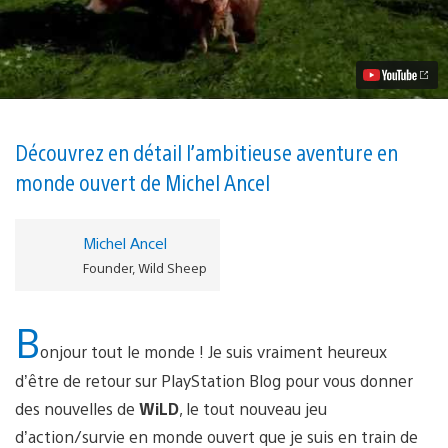
vidéo
De
nouvelles
images
du
gameplay
de
WiLD
à
Découvrez en détail l’ambitieuse aventure en
la
monde ouvert de Michel Ancel
Paris
Games
Week
Michel Ancel
Founder, Wild Sheep
B
onjour tout le monde ! Je suis vraiment heureux
d’être de retour sur PlayStation Blog pour vous donner
des nouvelles de
WiLD
, le tout nouveau jeu
d’action/survie en monde ouvert que je suis en train de