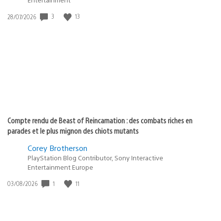
3
13
Date
28/07/2026
de
publication
:
Compte rendu de Beast of Reincarnation : des combats riches en
parades et le plus mignon des chiots mutants
Corey Brotherson
PlayStation Blog Contributor, Sony Interactive
Entertainment Europe
1
11
Date
03/08/2026
de
publication
: