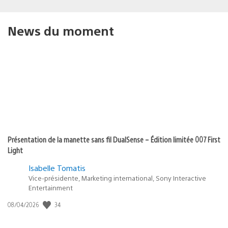
News du moment
Présentation de la manette sans fil DualSense – Édition limitée 007 First
Light
Isabelle Tomatis
Vice-présidente, Marketing international, Sony Interactive
Entertainment
34
Date
08/04/2026
de
publication