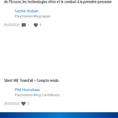
de l’Écosse, les technologies rétro et le combat à la première personne
Sachie Kobari
PlayStation.Blog Japan
1
9
Date
30/07/2026
de
publication
:
Silent Hill: Townfall – Compte rendu
Phil Hornshaw
PlayStation Blog Contributor
11
Date
29/07/2026
de
publication
: