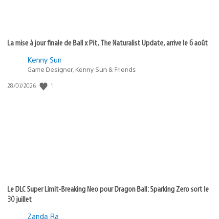
La mise à jour finale de Ball x Pit, The Naturalist Update, arrive le 6 août
Kenny Sun
Game Designer, Kenny Sun & Friends
1
Date
28/07/2026
de
publication
:
Le DLC Super Limit-Breaking Neo pour Dragon Ball: Sparking Zero sort le
30 juillet
Zanda Ra