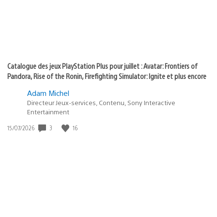
Catalogue des jeux PlayStation Plus pour juillet : Avatar: Frontiers of
Pandora, Rise of the Ronin, Firefighting Simulator: Ignite et plus encore
Adam Michel
Directeur Jeux-services, Contenu, Sony Interactive
Entertainment
3
16
Date
15/07/2026
de
publication
: