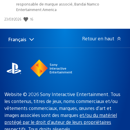
responsable de marque associé, Bandai Namco
Entertainment America
16
Date
23/07/2026
de
publication
:
Retour en haut
Français
Choisir
Région
une
actuelle
région
:
Sony
Interactive
Entertainment
Website © 2026 Sony Interactive Entertainment. Tous
les contenus, titres de jeux, noms commerciaux et/ou
vêtements commerciaux, marques, œuvres d’art et
images associées sont des marques
et/ou du matériel
protégé par le droit d’auteur de leurs propriétaires
respectifs
. Tous droits réservés.