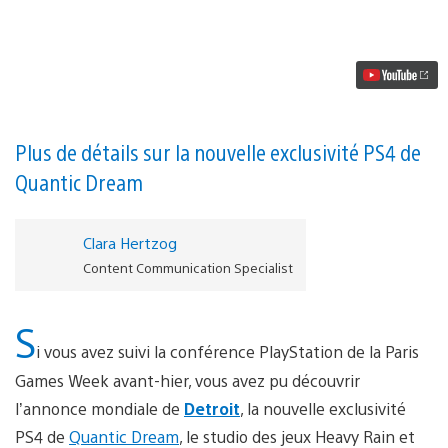
vidéo
David
Cage
nous
parle
de
Detroit
dans
une
Plus de détails sur la nouvelle exclusivité PS4 de
nouvelle
Quantic Dream
vidéo
Clara Hertzog
Content Communication Specialist
S
i vous avez suivi la conférence PlayStation de la Paris
Games Week avant-hier, vous avez pu découvrir
l’annonce mondiale de
Detroit
, la nouvelle exclusivité
PS4 de
Quantic Dream
, le studio des jeux Heavy Rain et