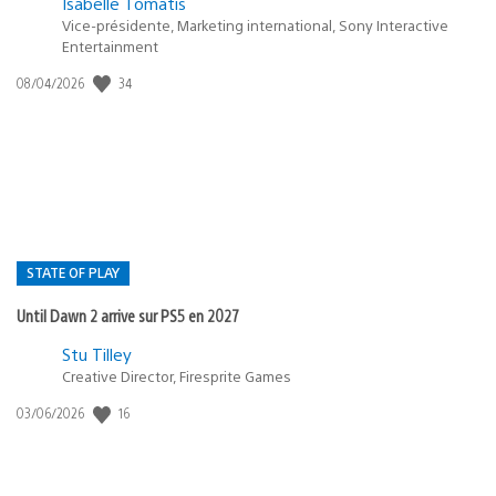
Isabelle Tomatis
Vice-présidente, Marketing international, Sony Interactive
Entertainment
34
Date
08/04/2026
de
publication
:
STATE OF PLAY
Until Dawn 2 arrive sur PS5 en 2027
Postée
Stu Tilley
Creative Director, Firesprite Games
dans
:
16
Date
03/06/2026
state
de
of
publication
:
play