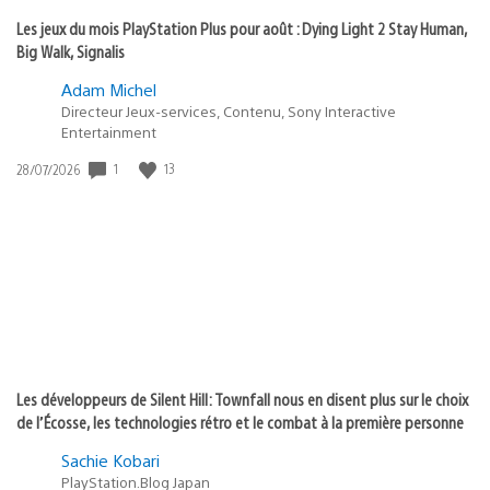
Les jeux du mois PlayStation Plus pour août : Dying Light 2 Stay Human,
Big Walk, Signalis
Adam Michel
Directeur Jeux-services, Contenu, Sony Interactive
Entertainment
1
13
Date
28/07/2026
de
publication
:
Les développeurs de Silent Hill: Townfall nous en disent plus sur le choix
de l’Écosse, les technologies rétro et le combat à la première personne
Sachie Kobari
PlayStation.Blog Japan