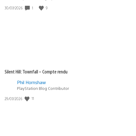
1
9
Date
30/07/2026
de
publication
:
Silent Hill: Townfall – Compte rendu
Phil Hornshaw
PlayStation Blog Contributor
11
Date
29/07/2026
de
publication
: