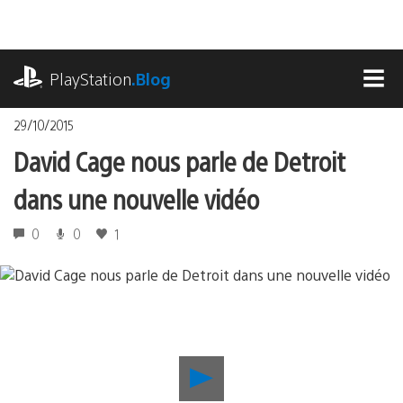
Accéder
au
contenu
playstation.com
PlayStation
.Blog
MEN
29/10/2015
David Cage nous parle de Detroit
dans une nouvelle vidéo
0
0
1
Lancer
la