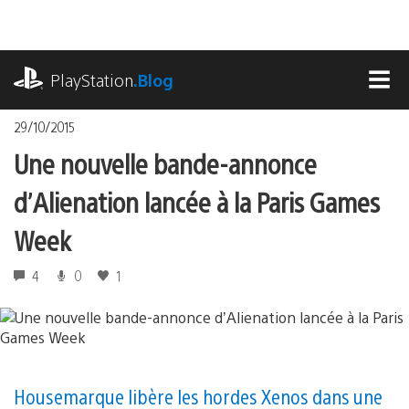
Accéder
au
contenu
playstation.com
PlayStation
.Blog
MEN
29/10/2015
Une nouvelle bande-annonce
d’Alienation lancée à la Paris Games
Week
4
0
1
Housemarque libère les hordes Xenos dans une