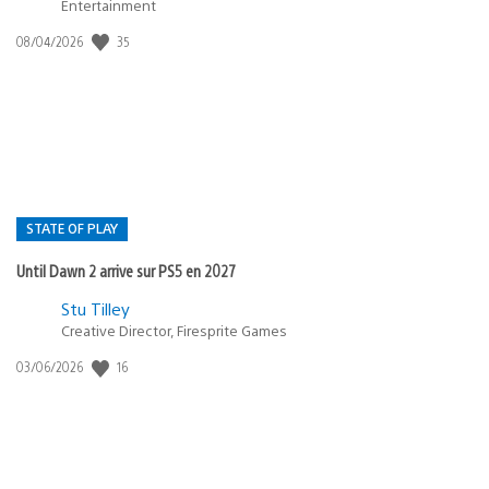
Entertainment
35
Date
08/04/2026
de
publication
:
STATE OF PLAY
Until Dawn 2 arrive sur PS5 en 2027
Postée
Stu Tilley
Creative Director, Firesprite Games
dans
:
16
Date
03/06/2026
state
de
of
publication
:
play