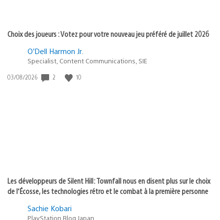
Choix des joueurs : Votez pour votre nouveau jeu préféré de juillet 2026
O’Dell Harmon Jr.
Specialist, Content Communications, SIE
2
10
Date
03/08/2026
de
publication
:
Les développeurs de Silent Hill: Townfall nous en disent plus sur le choix
de l’Écosse, les technologies rétro et le combat à la première personne
Sachie Kobari
PlayStation.Blog Japan