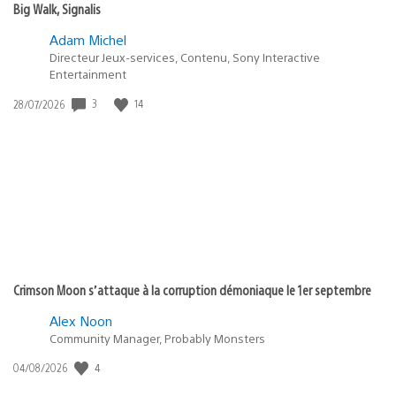
Big Walk, Signalis
Adam Michel
Directeur Jeux-services, Contenu, Sony Interactive
Entertainment
3
14
Date
28/07/2026
de
publication
:
Crimson Moon s’attaque à la corruption démoniaque le 1er septembre
Alex Noon
Community Manager, Probably Monsters
4
Date
04/08/2026
de