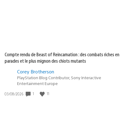
publication
:
Compte rendu de Beast of Reincarnation : des combats riches en
parades et le plus mignon des chiots mutants
Corey Brotherson
PlayStation Blog Contributor, Sony Interactive
Entertainment Europe
1
11
Date
03/08/2026
de
publication
: