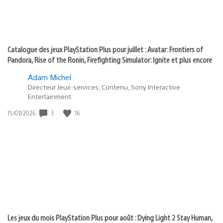
Catalogue des jeux PlayStation Plus pour juillet : Avatar: Frontiers of
Pandora, Rise of the Ronin, Firefighting Simulator: Ignite et plus encore
Adam Michel
Directeur Jeux-services, Contenu, Sony Interactive
Entertainment
3
16
Date
15/07/2026
de
publication
:
Les jeux du mois PlayStation Plus pour août : Dying Light 2 Stay Human,