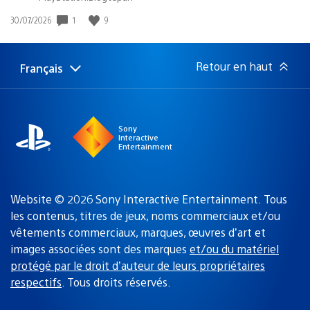
1
9
Date
30/07/2026
de
publication
:
Retour en haut
Français
Choisir
Région
une
actuelle
région
:
Sony
Interactive
Entertainment
Website © 2026 Sony Interactive Entertainment. Tous
les contenus, titres de jeux, noms commerciaux et/ou
vêtements commerciaux, marques, œuvres d’art et
images associées sont des marques
et/ou du matériel
protégé par le droit d’auteur de leurs propriétaires
respectifs
. Tous droits réservés.