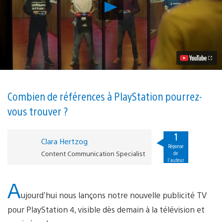
Lancer
la
vidéo
Découvrez
notre
nouvelle
pub
télé
qui
célèbre
la
Combien de références à PlayStation pourrez-
vie
vous trouver ?
incroyable
des
joueurs
1
PS4
Clara Hertzog
Réponse
Content Communication Specialist
de
l'auteur
A
ujourd’hui nous lançons notre nouvelle publicité TV
pour PlayStation 4, visible dès demain à la télévision et