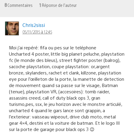
8
Commentaires
1
Réponse de l'auteur
Chris2sissi
05/11/2015 à 12:45
Moi j’ai repéré: fifa ou pes sur le teléphone
Uncharted 4 poster, little big planet peluche, playstation
fc (le monde des bleus), street fighter poster (balrog),
sacoche playstation, coupe playstation: or,argent
bronze, skylanders, rachet et clank, killzone, playstation
eye pour l’œilleton de la porte, la manette de detection
de mouvement quand sa passe sur le visage, Batman
(tenue), playstation VR, (accesoires): tomb raider,
assassins creed, call of duty black ops 3, gran
turismo,pes, ssx, le jeu horizon avec le monstre articulé,
uncharted 4 quand le gars lance sont grappin, a
l’exterieur: vaisseau wipeout, drive club moto, metal
gear 4×4, destini et la voiture de batman. Et le logo III
sur la porte de garage pour black ops 3 😉