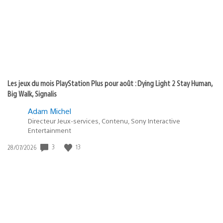
:
Les jeux du mois PlayStation Plus pour août : Dying Light 2 Stay Human,
Big Walk, Signalis
Adam Michel
Directeur Jeux-services, Contenu, Sony Interactive
Entertainment
3
13
Date
28/07/2026
de
publication
: