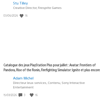
Postée
Stu Tilley
Creative Director, Firesprite Games
dans
:
16
Date
03/06/2026
state
de
of
publication
:
play
Catalogue des jeux PlayStation Plus pour juillet : Avatar: Frontiers of
Pandora, Rise of the Ronin, Firefighting Simulator: Ignite et plus encore
Adam Michel
Directeur Jeux-services, Contenu, Sony Interactive
Entertainment
3
16
Date
15/07/2026
de
publication