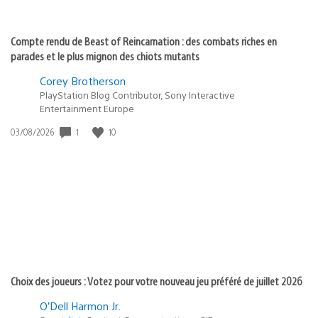
Compte rendu de Beast of Reincarnation : des combats riches en
parades et le plus mignon des chiots mutants
Corey Brotherson
PlayStation Blog Contributor, Sony Interactive
Entertainment Europe
1
10
Date
03/08/2026
de
publication
:
Choix des joueurs : Votez pour votre nouveau jeu préféré de juillet 2026
O’Dell Harmon Jr.