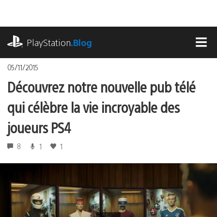
Accéder
au
contenu
playstation.com
PlayStation
.Blog
MEN
05/11/2015
Découvrez notre nouvelle pub télé
qui célèbre la vie incroyable des
joueurs PS4
8
1
1