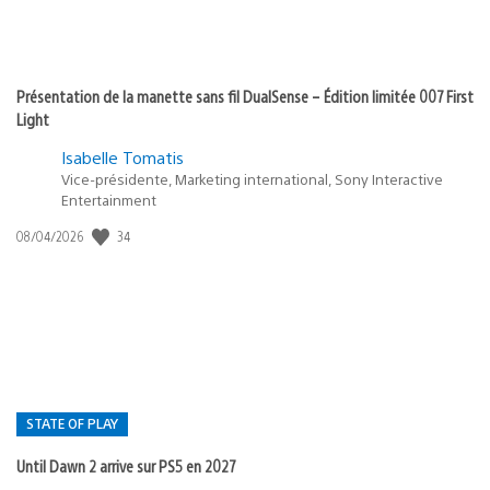
Présentation de la manette sans fil DualSense – Édition limitée 007 First
Light
Isabelle Tomatis
Vice-présidente, Marketing international, Sony Interactive
Entertainment
34
Date
08/04/2026
de
publication
:
STATE OF PLAY
Until Dawn 2 arrive sur PS5 en 2027