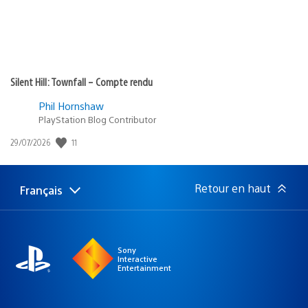
Silent Hill: Townfall – Compte rendu
Phil Hornshaw
PlayStation Blog Contributor
11
Date
29/07/2026
de
publication
:
Retour en haut
Français
Choisir
Région
une
actuelle
région
:
Sony
Interactive
Entertainment