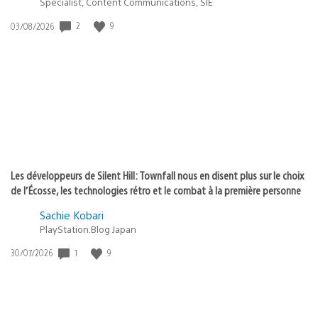
Specialist, Content Communications, SIE
2
9
Date
03/08/2026
de
publication
:
Les développeurs de Silent Hill: Townfall nous en disent plus sur le choix
de l’Écosse, les technologies rétro et le combat à la première personne
Sachie Kobari
PlayStation.Blog Japan
1
9
Date
30/07/2026
de
publication
: