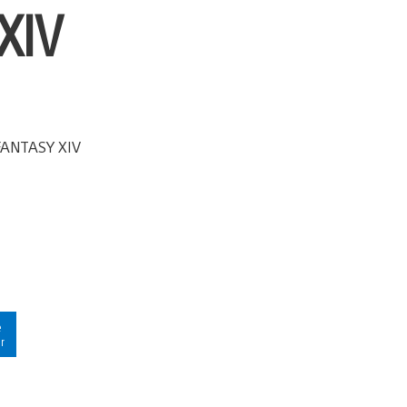
XIV
e
ur