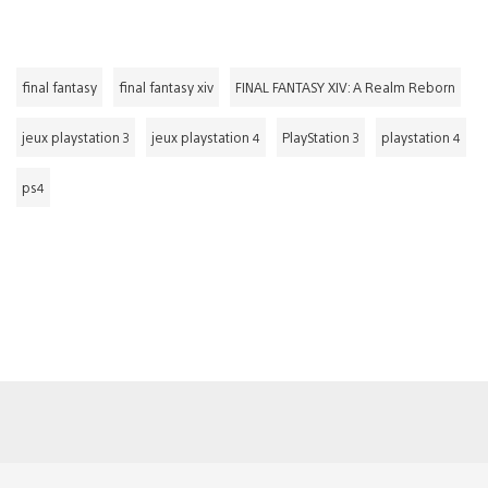
final fantasy
final fantasy xiv
FINAL FANTASY XIV: A Realm Reborn
jeux playstation 3
jeux playstation 4
PlayStation 3
playstation 4
ps4