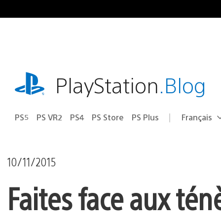
Accéder
au
contenu
playstation.com
PlayStation
.Blog
PS5
PS VR2
PS4
PS Store
PS Plus
Français
Choisir
Région
une
actuelle
région
:
10/11/2015
Faites face aux tén