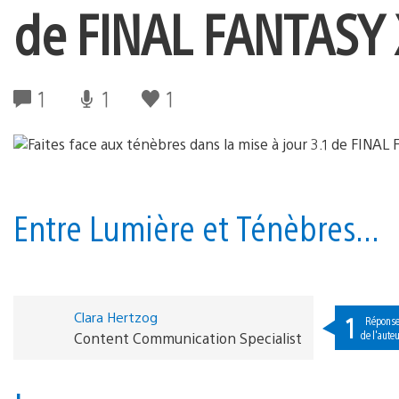
de FINAL FANTASY 
1
1
1
Entre Lumière et Ténèbres...
Clara Hertzog
1
Répons
de l'aute
Content Communication Specialist