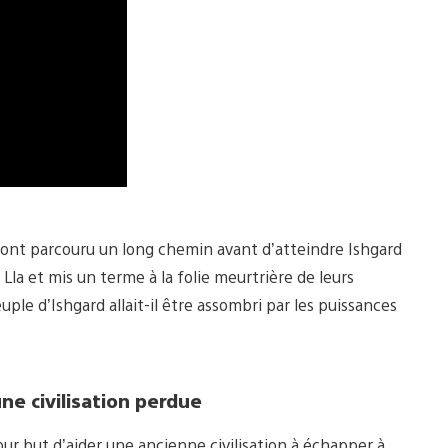
e ont parcouru un long chemin avant d’atteindre Ishgard
 Lla et mis un terme à la folie meurtrière de leurs
ple d’Ishgard allait-il être assombri par les puissances
ne civilisation perdue
pour but d’aider une ancienne civilisation à échapper à