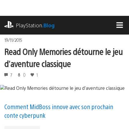
Accéder
au
contenu
playstation.com
PlayStation
.Blog
MEN
19/11/2015
Read Only Memories détourne le jeu
d’aventure classique
7
0
1
Comment MidBoss innove avec son prochain
conte cyberpunk