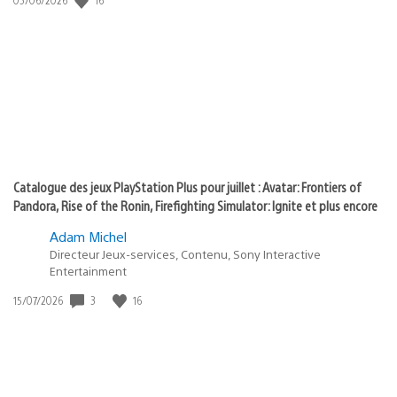
state
de
of
publication
:
play
Catalogue des jeux PlayStation Plus pour juillet : Avatar: Frontiers of
Pandora, Rise of the Ronin, Firefighting Simulator: Ignite et plus encore
Adam Michel
Directeur Jeux-services, Contenu, Sony Interactive
Entertainment
3
16
Date
15/07/2026
de
publication
: