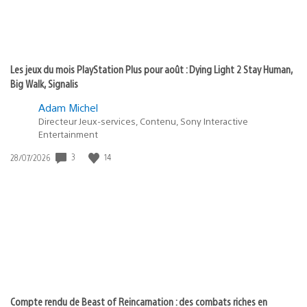
Les jeux du mois PlayStation Plus pour août : Dying Light 2 Stay Human,
Big Walk, Signalis
Adam Michel
Directeur Jeux-services, Contenu, Sony Interactive
Entertainment
3
14
Date
28/07/2026
de
publication
:
Compte rendu de Beast of Reincarnation : des combats riches en