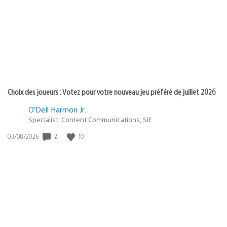
publication
:
Choix des joueurs : Votez pour votre nouveau jeu préféré de juillet 2026
O’Dell Harmon Jr.
Specialist, Content Communications, SIE
2
10
Date
03/08/2026
de
publication
: