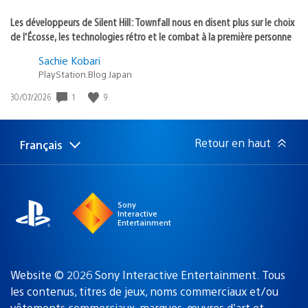
Les développeurs de Silent Hill: Townfall nous en disent plus sur le choix
de l’Écosse, les technologies rétro et le combat à la première personne
Sachie Kobari
PlayStation.Blog Japan
1
9
Date
30/07/2026
de
publication
:
Retour en haut
Français
Choisir
Région
une
actuelle
région
:
Sony
Interactive
Entertainment
Website © 2026 Sony Interactive Entertainment. Tous
les contenus, titres de jeux, noms commerciaux et/ou
vêtements commerciaux, marques, œuvres d’art et