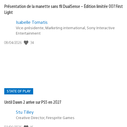
Présentation de la manette sans fil DualSense – Édition limitée 007 First
Light
Isabelle Tomatis
Vice-présidente, Marketing international, Sony Interactive
Entertainment
34
Date
08/04/2026
de
publication
:
STATE OF PLAY
Until Dawn 2 arrive sur PS5 en 2027
Postée
Stu Tilley
Creative Director, Firesprite Games
dans
:
16
Date
03/06/2026