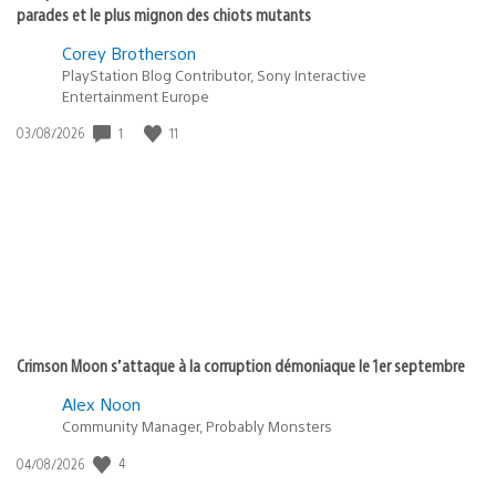
parades et le plus mignon des chiots mutants
Corey Brotherson
PlayStation Blog Contributor, Sony Interactive
Entertainment Europe
1
11
Date
03/08/2026
de
publication
:
Crimson Moon s’attaque à la corruption démoniaque le 1er septembre
Alex Noon
Community Manager, Probably Monsters
4
Date
04/08/2026
de