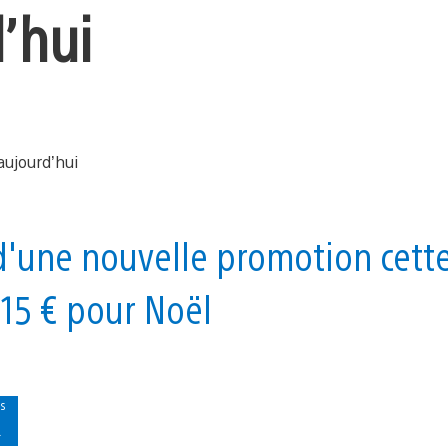
’hui
 d'une nouvelle promotion cett
 15 € pour Noël
s
r