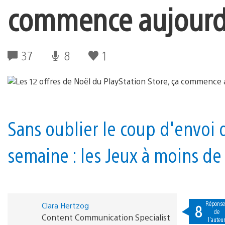
commence aujourd
37
8
1
Sans oublier le coup d'envoi
semaine : les Jeux à moins de
Réponse
Clara Hertzog
8
de
Content Communication Specialist
l'auteu