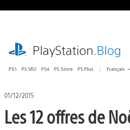
Accéder
au
contenu
playstation.com
PlayStation
.Blog
PS5
PS VR2
PS4
PS Store
PS Plus
Français
Choisir
Région
une
actuelle
région
:
01/12/2015
Les 12 offres de No