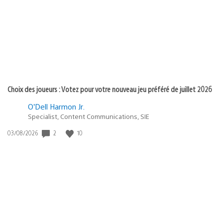
publication
:
Choix des joueurs : Votez pour votre nouveau jeu préféré de juillet 2026
O’Dell Harmon Jr.
Specialist, Content Communications, SIE
2
10
Date
03/08/2026
de
publication
: