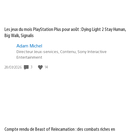
Les jeux du mois PlayStation Plus pour août : Dying Light 2 Stay Human,
Big Walk, Signalis
Adam Michel
Directeur Jeux-services, Contenu, Sony Interactive
Entertainment
3
14
Date
28/07/2026
de
publication
:
Compte rendu de Beast of Reincarnation : des combats riches en