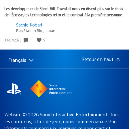
Les développeurs de Silent Hill: Townfall nous en disent plus sur le choix
de l’Écosse, les technologies rétro et le combat à la première personne
Sachie Kobari
PlayStation.Blog Japan
1
9
Date
30/07/2026
de
publication
:
Retour en haut
Français
Choisir
Région
une
actuelle
région
:
Sony
Interactive
Entertainment
Website © 2026 Sony Interactive Entertainment. Tous
les contenus, titres de jeux, noms commerciaux et/ou
vêtements commerciaux, marques, œuvres d’art et