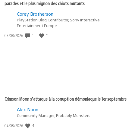
parades et le plus mignon des chiots mutants
Corey Brotherson
PlayStation Blog Contributor, Sony Interactive
Entertainment Europe
1
11
Date
03/08/2026
de
publication
:
Crimson Moon s’attaque à la corruption démoniaque le 1er septembre
Alex Noon
Community Manager, Probably Monsters
4
Date
04/08/2026
de