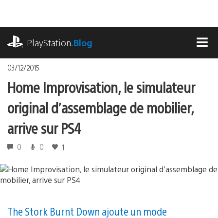
Accéder
au
contenu
playstation.com
PlayStation
.Blog
MEN
03/12/2015
Home Improvisation, le simulateur
original d’assemblage de mobilier,
arrive sur PS4
0
0
1
The Stork Burnt Down ajoute un mode