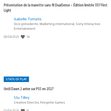
Présentation de la manette sans fil DualSense – Édition limitée 007 First
Light
Isabelle Tomatis
Vice-présidente, Marketing international, Sony Interactive
Entertainment
34
Date
08/04/2026
de
publication
:
STATE OF PLAY
Until Dawn 2 arrive sur PS5 en 2027
Postée
Stu Tilley
Creative Director, Firesprite Games
dans
:
16
Date
03/06/2026