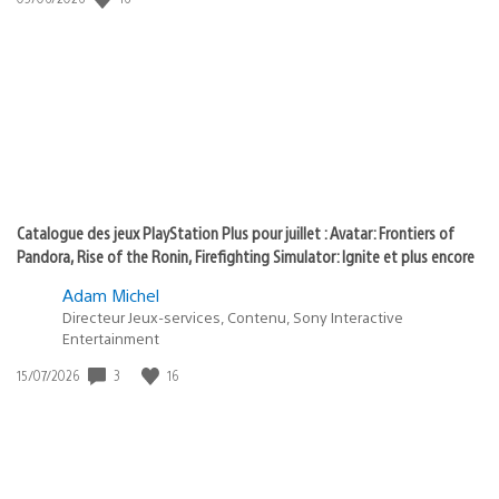
state
de
of
publication
:
play
Catalogue des jeux PlayStation Plus pour juillet : Avatar: Frontiers of
Pandora, Rise of the Ronin, Firefighting Simulator: Ignite et plus encore
Adam Michel
Directeur Jeux-services, Contenu, Sony Interactive
Entertainment
3
16
Date
15/07/2026
de
publication
: