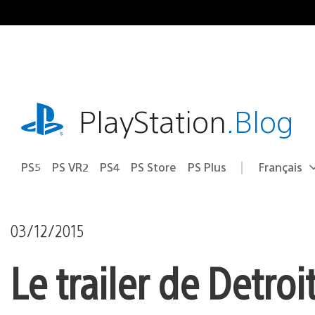
Accéder
au
contenu
playstation.com
PlayStation
.Blog
PS5
PS VR2
PS4
PS Store
PS Plus
Français
Choisir
Région
une
actuelle
région
:
03/12/2015
Le trailer de Detroi