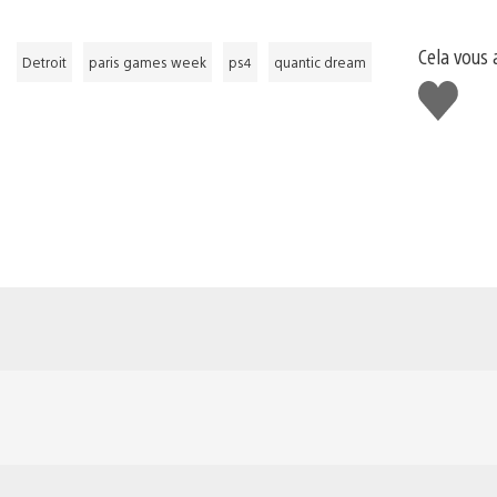
Cela vous 
Detroit
paris games week
ps4
quantic dream
J'aime