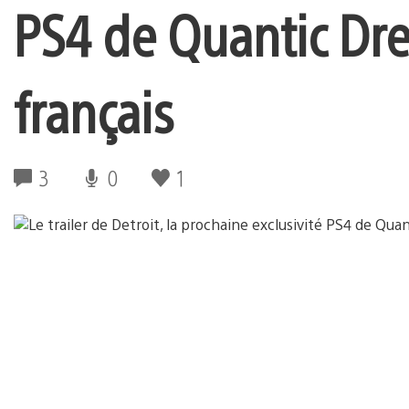
PS4 de Quantic Dr
français
3
0
1