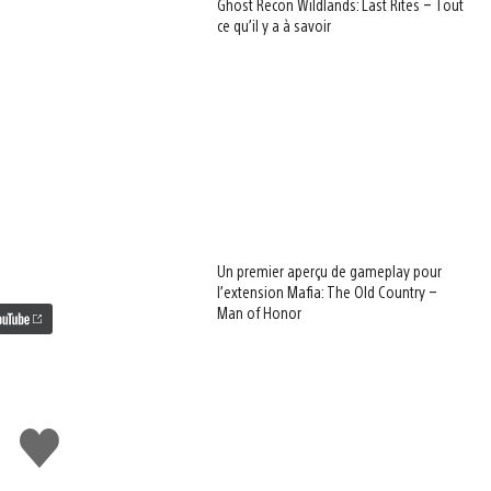
Ghost Recon Wildlands: Last Rites – Tout
ce qu’il y a à savoir
Un premier aperçu de gameplay pour
l’extension Mafia: The Old Country –
Man of Honor
J'aime