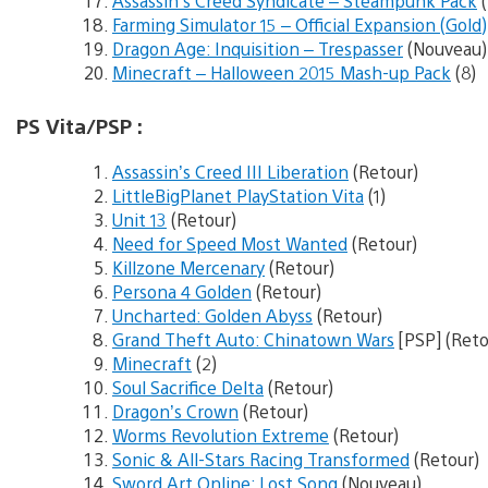
Assassin’s Creed Syndicate – Steampunk Pack
(
Farming Simulator 15 – Official Expansion (Gold)
Dragon Age: Inquisition – Trespasser
(Nouveau)
Minecraft – Halloween 2015 Mash-up Pack
(8)
PS Vita/PSP :
Assassin’s Creed III Liberation
(Retour)
LittleBigPlanet PlayStation Vita
(1)
Unit 13
(Retour)
Need for Speed Most Wanted
(Retour)
Killzone Mercenary
(Retour)
Persona 4 Golden
(Retour)
Uncharted: Golden Abyss
(Retour)
Grand Theft Auto: Chinatown Wars
[PSP] (Reto
Minecraft
(2)
Soul Sacrifice Delta
(Retour)
Dragon’s Crown
(Retour)
Worms Revolution Extreme
(Retour)
Sonic & All-Stars Racing Transformed
(Retour)
Sword Art Online: Lost Song
(Nouveau)