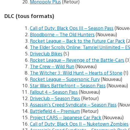
Monopoly Plus
(Retour)
DLC (tous formats)
Call of Duty: Black Ops III – Season Pass
(Nouve
Bloodborne – The Old Hunters
(Nouveau)
Rocket League – Back to the Future Car Pack
(2
The Elder Scrolls Online: Tamriel Unlimited – E
Driveclub Bikes
(5)
Rocket League – Revenge of the Battle-Cars
(3
The Crew – Wild Run
(Nouveau)
The Witcher 3: Wild Hunt – Hearts of Stone
(1)
Rocket League – Supersonic Fury
(Nouveau)
Star Wars Battlefront – Season Pass
(Nouveau)
Fallout 4 – Season Pass
(Nouveau)
Driveclub – Season Pass
(Retour)
Assassin’s Creed Syndicate – Season Pass
(Nouv
Battlefield 4 – Premium
(Retour)
Project CARS – Japanese Car Pack
(Nouveau)
Call of Duty: Black Ops II – Nuketown Zombies