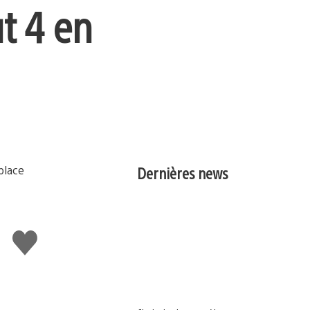
ut 4 en
Dernières news
J'aime