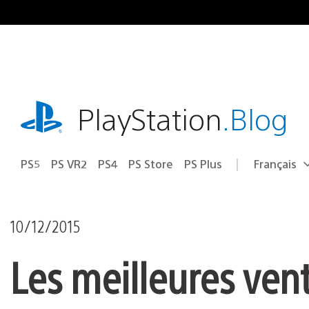
Accéder
au
contenu
playstation.com
PlayStation
.Blog
PS5
PS VR2
PS4
PS Store
PS Plus
Français
Choisir
Région
une
actuelle
région
:
10/12/2015
Les meilleures ven