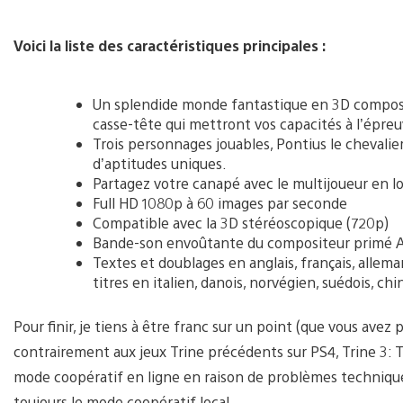
Voici la liste des caractéristiques principales :
Un splendide monde fantastique en 3D composé 
casse-tête qui mettront vos capacités à l’épreu
Trois personnages jouables, Pontius le chevalie
d’aptitudes uniques.
Partagez votre canapé avec le multijoueur en l
Full HD 1080p à 60 images par seconde
Compatible avec la 3D stéréoscopique (720p)
Bande-son envoûtante du compositeur primé A
Textes et doublages en anglais, français, alleman
titres en italien, danois, norvégien, suédois, chin
Pour finir, je tiens à être franc sur un point (que vous avez 
contrairement aux jeux Trine précédents sur PS4, Trine 3:
mode coopératif en ligne en raison de problèmes techniqu
toujours le mode coopératif local.