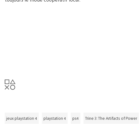
jeux playstation 4
playstation 4
ps4
Trine 3: The Artifacts of Power