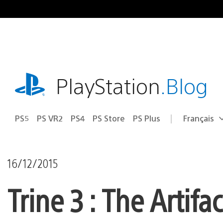
Accéder
au
contenu
playstation.com
PlayStation
.Blog
PS5
PS VR2
PS4
PS Store
PS Plus
Français
Choisir
Région
une
actuelle
région
:
16/12/2015
Trine 3 : The Artifa