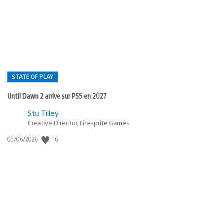
de
publication
:
STATE OF PLAY
Until Dawn 2 arrive sur PS5 en 2027
Postée
Stu Tilley
Creative Director, Firesprite Games
dans
:
16
Date
03/06/2026
state
de
of
publication
:
play