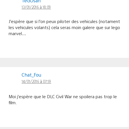
TeGOsan
13/01/2016 à 18:09
J’espère que si l’on peux piloter des vehicules (notament
les vehicules volants) cela seras moin galere que sur lego
marvel…
Chat_Fou
14/01/2016 à 07:59
Moi j’espère que le DLC Civil War ne spoilera pas trop le
film.