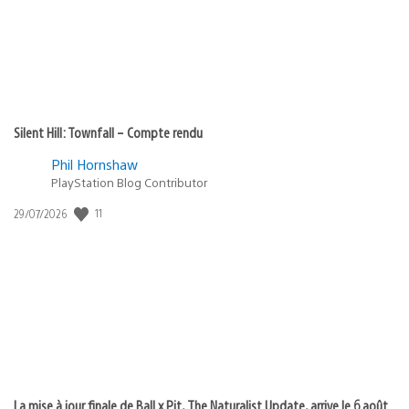
Silent Hill: Townfall – Compte rendu
Phil Hornshaw
PlayStation Blog Contributor
11
Date
29/07/2026
de
publication
:
La mise à jour finale de Ball x Pit, The Naturalist Update, arrive le 6 août