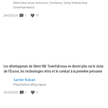
Directeur Jeux-services, Contenu, Sony Interactive
Entertainment
1
13
Date
28/07/2026
de
publication
:
Les développeurs de Silent Hill: Townfall nous en disent plus sur le choix
de l’Écosse, les technologies rétro et le combat à la première personne
Sachie Kobari
PlayStation.Blog Japan
1
9
Date
30/07/2026
de
publication
: