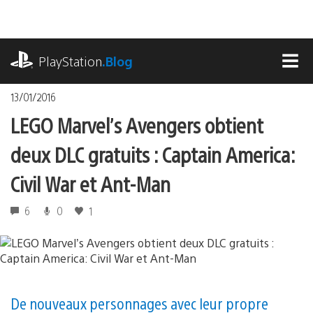
Accéder
au
contenu
playstation.com
PlayStation
.Blog
MEN
13/01/2016
LEGO Marvel’s Avengers obtient
deux DLC gratuits : Captain America:
Civil War et Ant-Man
6
0
1
De nouveaux personnages avec leur propre