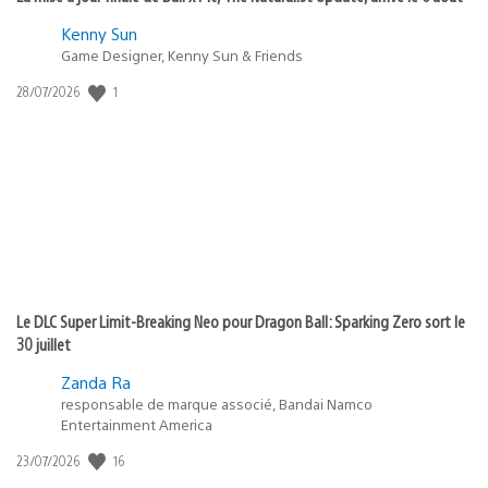
Kenny Sun
Game Designer, Kenny Sun & Friends
1
Date
28/07/2026
de
publication
:
Le DLC Super Limit-Breaking Neo pour Dragon Ball: Sparking Zero sort le
30 juillet
Zanda Ra
responsable de marque associé, Bandai Namco
Entertainment America
16
Date
23/07/2026
de