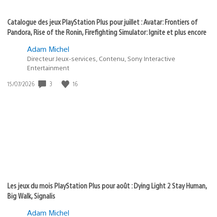
Catalogue des jeux PlayStation Plus pour juillet : Avatar: Frontiers of
Pandora, Rise of the Ronin, Firefighting Simulator: Ignite et plus encore
Adam Michel
Directeur Jeux-services, Contenu, Sony Interactive
Entertainment
3
16
Date
15/07/2026
de
publication
:
Les jeux du mois PlayStation Plus pour août : Dying Light 2 Stay Human,
Big Walk, Signalis
Adam Michel