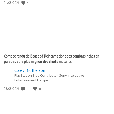
4
Date
04/08/2026
de
publication
:
Compte rendu de Beast of Reincarnation : des combats riches en
parades et le plus mignon des chiots mutants
Corey Brotherson
PlayStation Blog Contributor, Sony Interactive
Entertainment Europe
1
11
Date
03/08/2026
de
publication
: