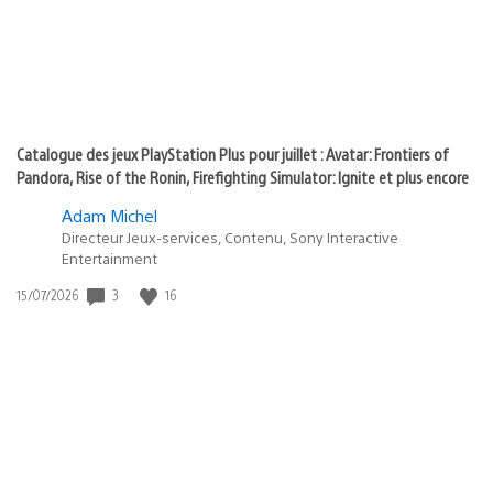
Catalogue des jeux PlayStation Plus pour juillet : Avatar: Frontiers of
Pandora, Rise of the Ronin, Firefighting Simulator: Ignite et plus encore
Adam Michel
Directeur Jeux-services, Contenu, Sony Interactive
Entertainment
3
16
Date
15/07/2026
de
publication
: