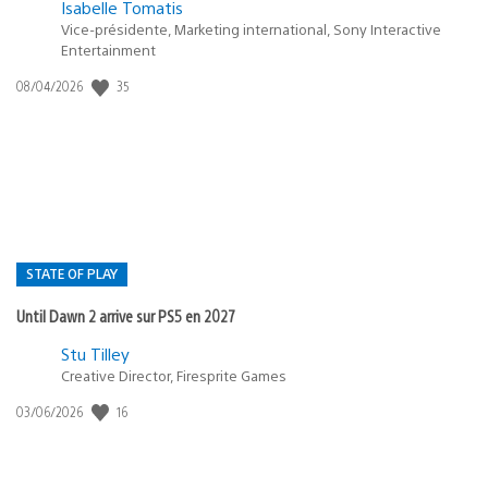
Isabelle Tomatis
Vice-présidente, Marketing international, Sony Interactive
Entertainment
35
Date
08/04/2026
de
publication
:
STATE OF PLAY
Until Dawn 2 arrive sur PS5 en 2027
Postée
Stu Tilley
Creative Director, Firesprite Games
dans
:
16
Date
03/06/2026
state
de
of
publication
:
play