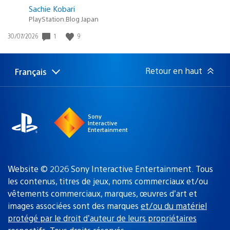
Sachie Kobari
PlayStation.Blog Japan
1
9
Date
30/07/2026
de
publication
:
Retour en haut
Français
Choisir
Région
une
actuelle
région
:
Sony
Interactive
Entertainment
Website © 2026 Sony Interactive Entertainment. Tous
les contenus, titres de jeux, noms commerciaux et/ou
vêtements commerciaux, marques, œuvres d’art et
images associées sont des marques
et/ou du matériel
protégé par le droit d’auteur de leurs propriétaires