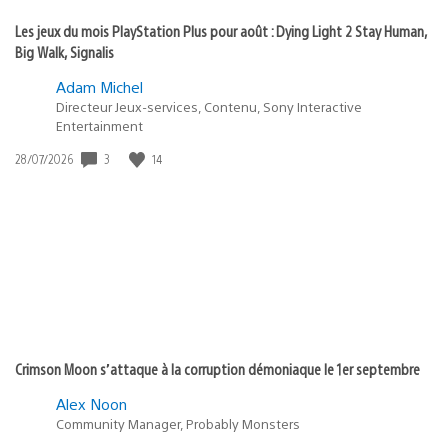
Les jeux du mois PlayStation Plus pour août : Dying Light 2 Stay Human,
Big Walk, Signalis
Adam Michel
Directeur Jeux-services, Contenu, Sony Interactive
Entertainment
3
14
Date
28/07/2026
de
publication
:
Crimson Moon s’attaque à la corruption démoniaque le 1er septembre
Alex Noon
Community Manager, Probably Monsters