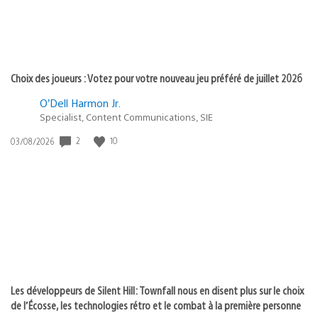
Choix des joueurs : Votez pour votre nouveau jeu préféré de juillet 2026
O’Dell Harmon Jr.
Specialist, Content Communications, SIE
2
10
Date
03/08/2026
de
publication
:
Les développeurs de Silent Hill: Townfall nous en disent plus sur le choix
de l’Écosse, les technologies rétro et le combat à la première personne