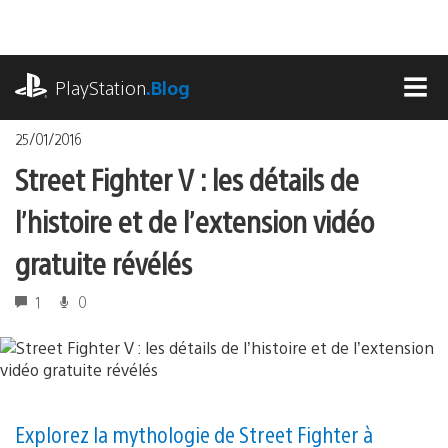
Accéder
au
contenu
playstation.com
PlayStation
.Blog
MEN
25/01/2016
Street Fighter V : les détails de
l’histoire et de l’extension vidéo
gratuite révélés
1
0
Explorez la mythologie de Street Fighter à