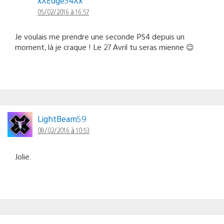
xXEdge34Xx
05/02/2016 à 16:57
Je voulais me prendre une seconde PS4 depuis un
moment, là je craque ! Le 27 Avril tu seras mienne 😉
LightBeam59
08/02/2016 à 10:53
Jolie.