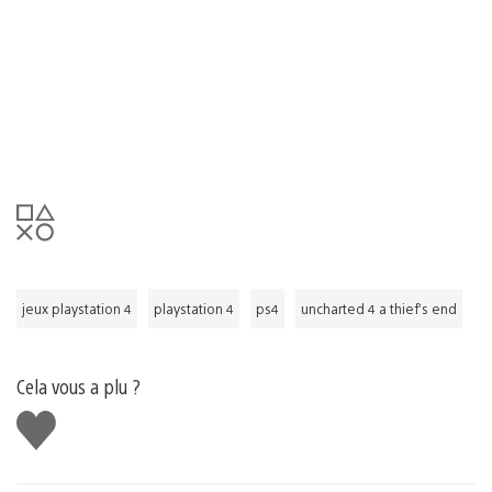
jeux playstation 4
playstation 4
ps4
uncharted 4 a thief’s end
Cela vous a plu ?
J'aime