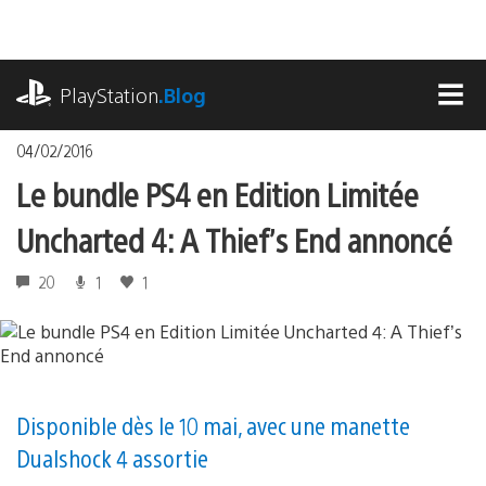
Accéder
au
contenu
playstation.com
PlayStation
.Blog
MEN
04/02/2016
Le bundle PS4 en Edition Limitée
Uncharted 4: A Thief’s End annoncé
20
1
1
Disponible dès le 10 mai, avec une manette
Dualshock 4 assortie