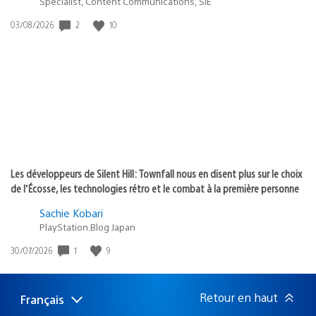
Specialist, Content Communications, SIE
2
10
Date
03/08/2026
de
publication
:
Les développeurs de Silent Hill: Townfall nous en disent plus sur le choix
de l’Écosse, les technologies rétro et le combat à la première personne
Sachie Kobari
PlayStation.Blog Japan
1
9
Date
30/07/2026
de
publication
:
Retour en haut
Français
Choisir
Région