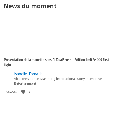
News du moment
Présentation de la manette sans fil DualSense – Édition limitée 007 First
Light
Isabelle Tomatis
Vice-présidente, Marketing international, Sony Interactive
Entertainment
34
Date
08/04/2026
de
publication
: