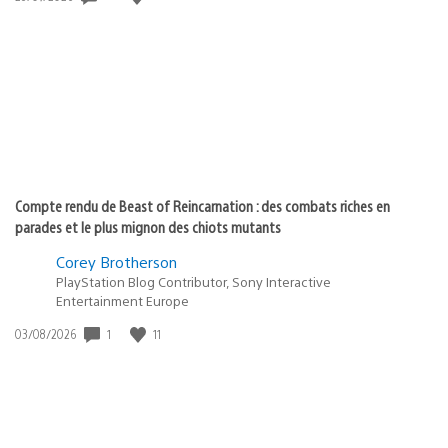
de
publication
:
Compte rendu de Beast of Reincarnation : des combats riches en
parades et le plus mignon des chiots mutants
Corey Brotherson
PlayStation Blog Contributor, Sony Interactive
Entertainment Europe
1
11
Date
03/08/2026
de
publication
: