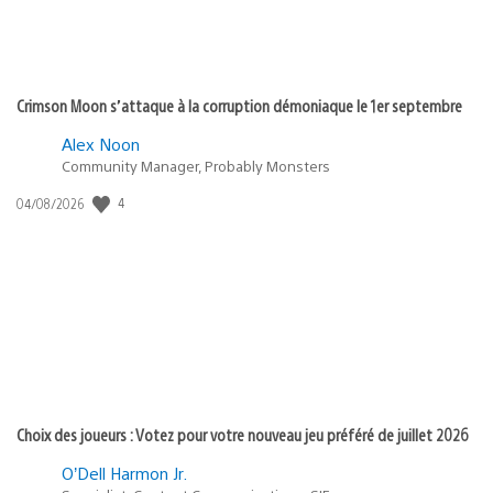
Crimson Moon s’attaque à la corruption démoniaque le 1er septembre
Alex Noon
Community Manager, Probably Monsters
4
Date
04/08/2026
de
publication
:
Choix des joueurs : Votez pour votre nouveau jeu préféré de juillet 2026
O’Dell Harmon Jr.