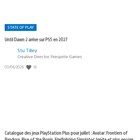
STATE OF PLAY
Until Dawn 2 arrive sur PS5 en 2027
Postée
Stu Tilley
Creative Director, Firesprite Games
dans
:
16
Date
03/06/2026
state
de
of
publication
:
play
Catalogue des jeux PlayStation Plus pour juillet : Avatar: Frontiers of
Pandora, Rise of the Ronin, Firefighting Simulator: Ignite et plus encore