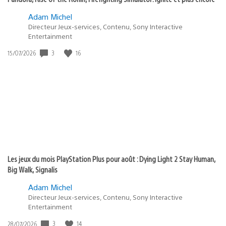
Adam Michel
Directeur Jeux-services, Contenu, Sony Interactive
Entertainment
3
16
Date
15/07/2026
de
publication
:
Les jeux du mois PlayStation Plus pour août : Dying Light 2 Stay Human,
Big Walk, Signalis
Adam Michel
Directeur Jeux-services, Contenu, Sony Interactive
Entertainment
3
14
Date
28/07/2026