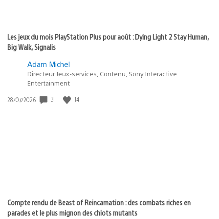
Les jeux du mois PlayStation Plus pour août : Dying Light 2 Stay Human,
Big Walk, Signalis
Adam Michel
Directeur Jeux-services, Contenu, Sony Interactive
Entertainment
3
14
Date
28/07/2026
de
publication
:
Compte rendu de Beast of Reincarnation : des combats riches en
parades et le plus mignon des chiots mutants