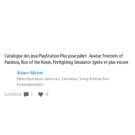
of
publication
:
play
Catalogue des jeux PlayStation Plus pour juillet : Avatar: Frontiers of
Pandora, Rise of the Ronin, Firefighting Simulator: Ignite et plus encore
Adam Michel
Directeur Jeux-services, Contenu, Sony Interactive
Entertainment
3
16
Date
15/07/2026
de
publication
: