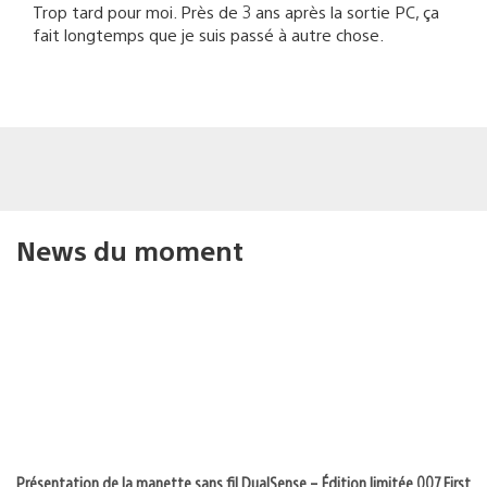
Trop tard pour moi. Près de 3 ans après la sortie PC, ça
fait longtemps que je suis passé à autre chose.
News du moment
Présentation de la manette sans fil DualSense – Édition limitée 007 First