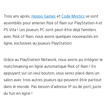
Trois ans après,
Hopoo Games
et
Code Mystics
se sont
assemblés pour amener Risk of Rain sur PlayStation 4 et
PS Vita ! Les joueurs PC sont peut-être déjà familiers
avec Risk of Rain, nous avons quelques nouveautés en
ligne, exclusives au joueurs PlayStation.
Grâce au PlayStation Network, nous avons pu intégrer le
matchmaking en ligne automatique Risk of Rain ! En
appuyant sur un seul bouton, vous serez placé dans un
salon avec trois autres joueurs qui peuvent être partout
dans le monde. Pas besoin d’adresse IP ou de port, juste
du fun en ligne !