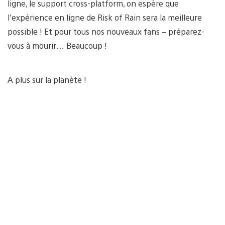
ligne, le support cross-platform, on espère que
l’expérience en ligne de Risk of Rain sera la meilleure
possible ! Et pour tous nos nouveaux fans – préparez-
vous à mourir… Beaucoup !
A plus sur la planète !