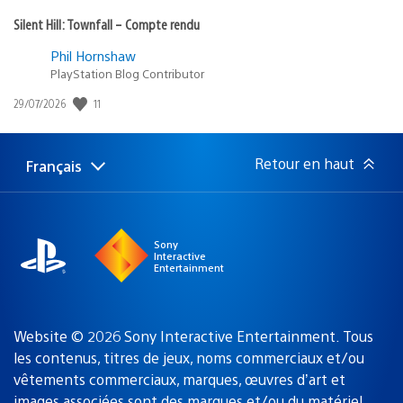
Silent Hill: Townfall – Compte rendu
Phil Hornshaw
PlayStation Blog Contributor
11
Date
29/07/2026
de
publication
:
Retour en haut
Français
Choisir
Région
une
actuelle
région
:
Sony
Interactive
Entertainment
Website © 2026 Sony Interactive Entertainment. Tous
les contenus, titres de jeux, noms commerciaux et/ou
vêtements commerciaux, marques, œuvres d’art et
images associées sont des marques
et/ou du matériel