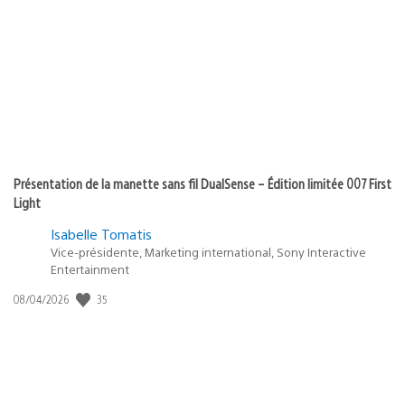
Présentation de la manette sans fil DualSense – Édition limitée 007 First
Light
Isabelle Tomatis
Vice-présidente, Marketing international, Sony Interactive
Entertainment
35
Date
08/04/2026
de
publication
: