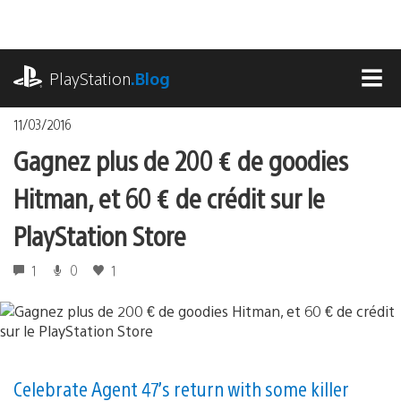
Accéder
au
contenu
playstation.com
PlayStation
.Blog
MEN
11/03/2016
Gagnez plus de 200 € de goodies
Hitman, et 60 € de crédit sur le
PlayStation Store
1
0
1
Celebrate Agent 47’s return with some killer