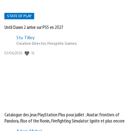
STATE OF PLAY
Until Dawn 2 arrive sur PS5 en 2027
Postée
Stu Tilley
Creative Director, Firesprite Games
dans
:
16
Date
03/06/2026
state
de
of
publication
:
play
Catalogue des jeux PlayStation Plus pour juillet : Avatar: Frontiers of
Pandora, Rise of the Ronin, Firefighting Simulator: Ignite et plus encore
Adam Michel