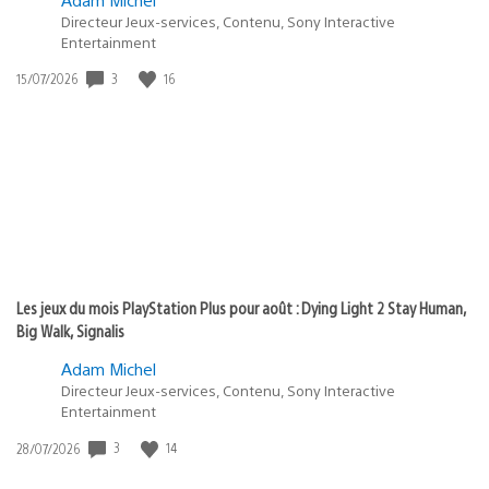
Directeur Jeux-services, Contenu, Sony Interactive
Entertainment
3
16
Date
15/07/2026
de
publication
:
Les jeux du mois PlayStation Plus pour août : Dying Light 2 Stay Human,
Big Walk, Signalis
Adam Michel
Directeur Jeux-services, Contenu, Sony Interactive
Entertainment
3
14
Date
28/07/2026
de
publication