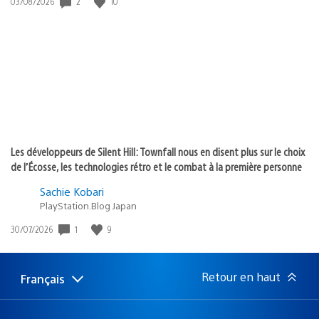
2
10
Date
03/08/2026
de
publication
:
Les développeurs de Silent Hill: Townfall nous en disent plus sur le choix
de l’Écosse, les technologies rétro et le combat à la première personne
Sachie Kobari
PlayStation.Blog Japan
1
9
Date
30/07/2026
de
publication
:
Retour en haut
Français
Choisir
Région
une
actuelle
région
: