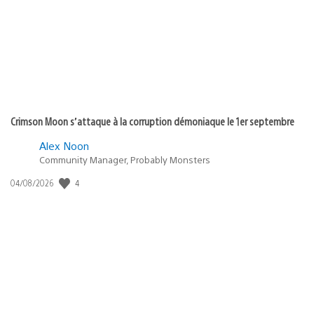
:
Crimson Moon s’attaque à la corruption démoniaque le 1er septembre
Alex Noon
Community Manager, Probably Monsters
4
Date
04/08/2026
de
publication
: