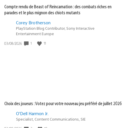
Compte rendu de Beast of Reincarnation : des combats riches en
parades et le plus mignon des chiots mutants
Corey Brotherson
PlayStation Blog Contributor, Sony Interactive
Entertainment Europe
1
11
Date
03/08/2026
de
publication
:
Choix des joueurs : Votez pour votre nouveau jeu préféré de juillet 2026
O’Dell Harmon Jr.
Specialist, Content Communications, SIE