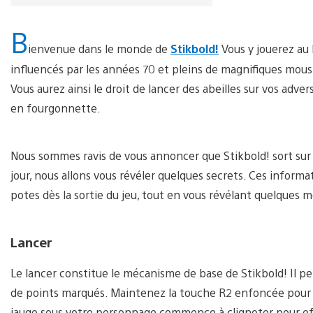
B
ienvenue dans le monde de
Stikbold!
Vous y jouerez au
influencés par les années 70 et pleins de magnifiques mous
Vous aurez ainsi le droit de lancer des abeilles sur vos adver
en fourgonnette.
Nous sommes ravis de vous annoncer que Stikbold! sort sur P
jour, nous allons vous révéler quelques secrets. Ces inform
potes dès la sortie du jeu, tout en vous révélant quelques 
Lancer
Le lancer constitue le mécanisme de base de Stikbold! Il p
de points marqués. Maintenez la touche R2 enfoncée pour 
jauge sous votre personnage commence à clignoter pour eff