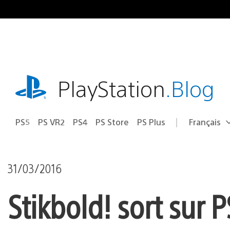
Accéder
au
contenu
playstation.com
PlayStation
.Blog
PS5
PS VR2
PS4
PS Store
PS Plus
Français
Choisir
Région
une
actuelle
région
:
31/03/2016
Stikbold! sort sur 