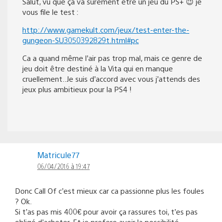
Salut, vu que ça va surement être un jeu du PS+ 😉 je
vous file le test :
http://www.gamekult.com/jeux/test-enter-the-
gungeon-SU3050392829t.html#pc
Ca a quand même l’air pas trop mal, mais ce genre de
jeu doit être destiné à la Vita qui en manque
cruellement..Je suis d’accord avec vous j’attends des
jeux plus ambitieux pour la PS4 !
Matricule77
06/04/2016 à 19:47
Donc Call Of c’est mieux car ca passionne plus les foules
? Ok.
Si t’as pas mis 400€ pour avoir ça rassures toi, t’es pas
obligé d’acheter. Et je prefere avoir la possibilité