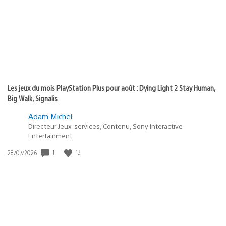
:
Les jeux du mois PlayStation Plus pour août : Dying Light 2 Stay Human,
Big Walk, Signalis
Adam Michel
Directeur Jeux-services, Contenu, Sony Interactive
Entertainment
1
13
Date
28/07/2026
de
publication
: