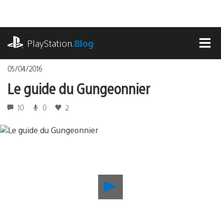
Accéder
au
contenu
playstation.com
PlayStation
.Blog
MEN
05/04/2016
Le guide du Gungeonnier
10
0
2
Lancer
la
vidéo
Le
guide