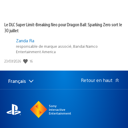
Le DLC Super Limit-Breaking Neo pour Dragon Ball: Sparking Zero sort le
30 juillet
Zanda Ra
responsable de marque associé, Bandai Namco
Entertainment America
16
Date
23/07/2026
de
publication
:
Retour en haut
Français
Choisir
Région
une
actuelle
région
:
Sony
Interactive
Entertainment