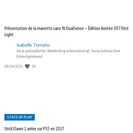
Présentation de la manette sans fil DualSense – Édition limitée 007 First
Light
Isabelle Tomatis
Vice-présidente, Marketing international, Sony Interactive
Entertainment
34
Date
08/04/2026
de
publication
:
STATE OF PLAY
Until Dawn 2 arrive sur PS5 en 2027