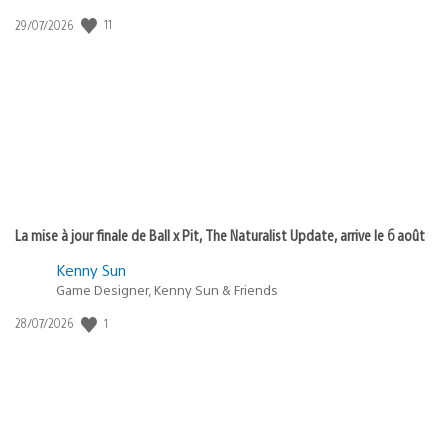
11
Date
29/07/2026
de
publication
:
La mise à jour finale de Ball x Pit, The Naturalist Update, arrive le 6 août
Kenny Sun
Game Designer, Kenny Sun & Friends
1
Date
28/07/2026
de
publication
: