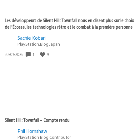
Les développeurs de Silent Hill: Townfall nous en disent plus sur le choix
de l’Écosse, les technologies rétro et le combat à la première personne
Sachie Kobari
PlayStation.Blog Japan
1
9
Date
30/07/2026
de
publication
:
Silent Hill: Townfall – Compte rendu
Phil Hornshaw
PlayStation Blog Contributor