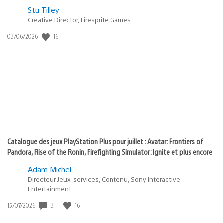
Postée
Stu Tilley
Creative Director, Firesprite Games
dans
:
16
Date
03/06/2026
state
de
of
publication
:
play
Catalogue des jeux PlayStation Plus pour juillet : Avatar: Frontiers of
Pandora, Rise of the Ronin, Firefighting Simulator: Ignite et plus encore
Adam Michel
Directeur Jeux-services, Contenu, Sony Interactive
Entertainment
3
16
Date
15/07/2026
de
publication