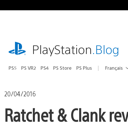
Accéder
au
contenu
playstation.com
PlayStation
.Blog
PS5
PS VR2
PS4
PS Store
PS Plus
Français
Choisir
Région
une
actuelle
région
:
20/04/2016
Ratchet & Clank re