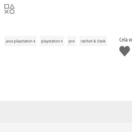
Cela v
jeux playstation 4
playstation 4
ps4
ratchet & clank
J'aim