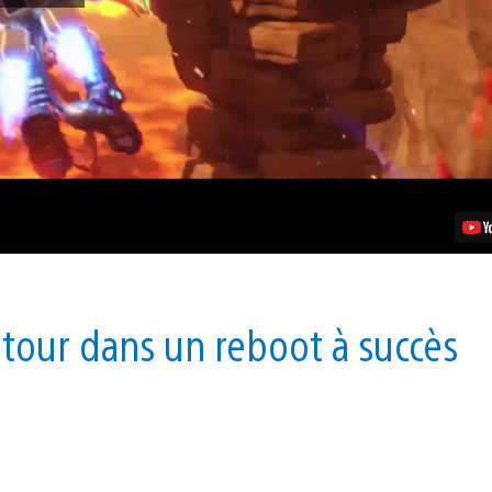
Ratchet
&
Clank
reviennent
en
force
aujourd’hui
sur
PS4
etour dans un reboot à succès