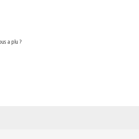
ous a plu ?
e