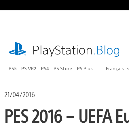
Accéder
au
contenu
playstation.com
PlayStation
.Blog
PS5
PS VR2
PS4
PS Store
PS Plus
Français
Choisir
Région
une
actuelle
région
:
21/04/2016
PES 2016 – UEFA Eu