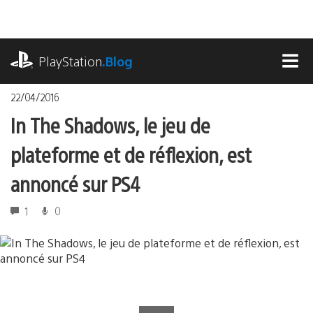
Accéder
au
contenu
playstation.com
PlayStation
.Blog
MEN
22/04/2016
In The Shadows, le jeu de
plateforme et de réflexion, est
annoncé sur PS4
1
0