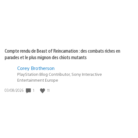
:
Compte rendu de Beast of Reincarnation : des combats riches en
parades et le plus mignon des chiots mutants
Corey Brotherson
PlayStation Blog Contributor, Sony Interactive
Entertainment Europe
1
11
Date
03/08/2026
de
publication
: