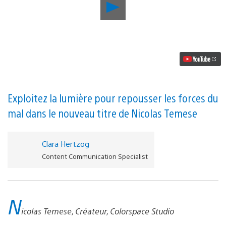
Lancer
la
vidéo
In
The
Shadows,
le
jeu
de
plateforme
et
Exploitez la lumière pour repousser les forces du
de
mal dans le nouveau titre de Nicolas Temese
réflexion,
est
annoncé
sur
Clara Hertzog
PS4
Content Communication Specialist
N
icolas Temese, Créateur, Colorspace Studio