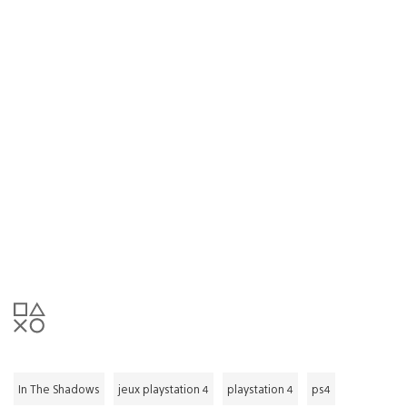
In The Shadows
jeux playstation 4
playstation 4
ps4