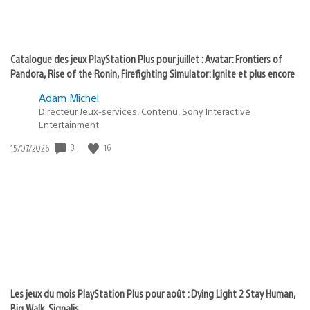
Catalogue des jeux PlayStation Plus pour juillet : Avatar: Frontiers of
Pandora, Rise of the Ronin, Firefighting Simulator: Ignite et plus encore
Adam Michel
Directeur Jeux-services, Contenu, Sony Interactive
Entertainment
3
16
Date
15/07/2026
de
publication
:
Les jeux du mois PlayStation Plus pour août : Dying Light 2 Stay Human,
Big Walk, Signalis