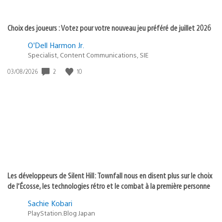
Choix des joueurs : Votez pour votre nouveau jeu préféré de juillet 2026
O’Dell Harmon Jr.
Specialist, Content Communications, SIE
2
10
Date
03/08/2026
de
publication
:
Les développeurs de Silent Hill: Townfall nous en disent plus sur le choix
de l’Écosse, les technologies rétro et le combat à la première personne
Sachie Kobari
PlayStation.Blog Japan