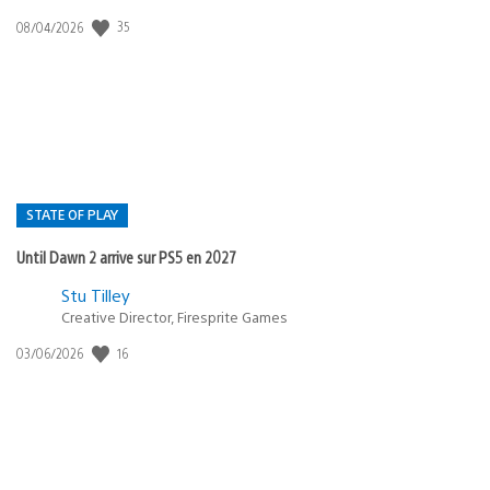
35
Date
08/04/2026
de
publication
:
STATE OF PLAY
Until Dawn 2 arrive sur PS5 en 2027
Postée
Stu Tilley
Creative Director, Firesprite Games
dans
:
16
Date
03/06/2026
state
de
of
publication
:
play