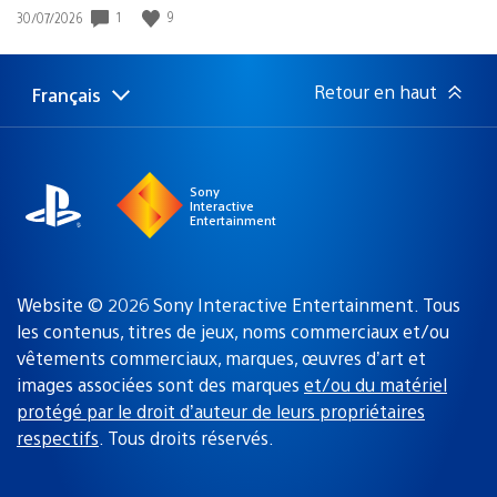
1
9
Date
30/07/2026
de
publication
:
Retour en haut
Français
Choisir
Région
une
actuelle
région
:
Sony
Interactive
Entertainment
Website © 2026 Sony Interactive Entertainment. Tous
les contenus, titres de jeux, noms commerciaux et/ou
vêtements commerciaux, marques, œuvres d’art et
images associées sont des marques
et/ou du matériel
protégé par le droit d’auteur de leurs propriétaires
respectifs
. Tous droits réservés.