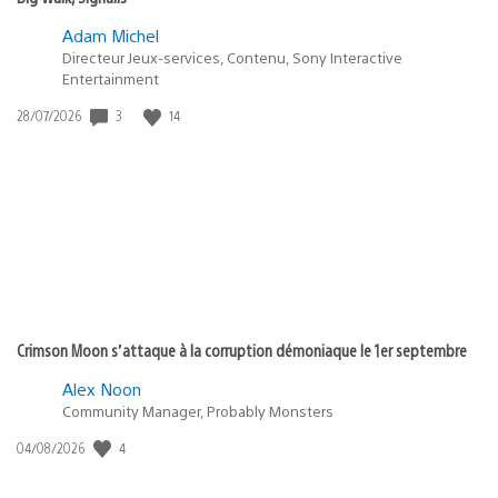
Adam Michel
Directeur Jeux-services, Contenu, Sony Interactive
Entertainment
3
14
Date
28/07/2026
de
publication
:
Crimson Moon s’attaque à la corruption démoniaque le 1er septembre
Alex Noon
Community Manager, Probably Monsters
4
Date
04/08/2026
de
publication