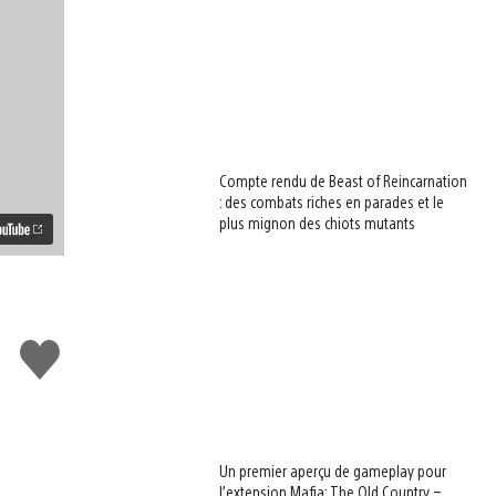
Compte rendu de Beast of Reincarnation
: des combats riches en parades et le
plus mignon des chiots mutants
J'aime
Un premier aperçu de gameplay pour
l’extension Mafia: The Old Country –