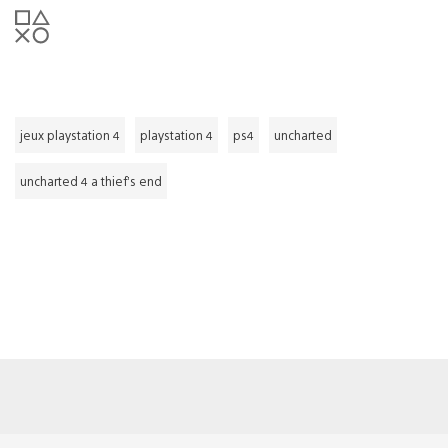
jeux playstation 4
playstation 4
ps4
uncharted
uncharted 4 a thief’s end