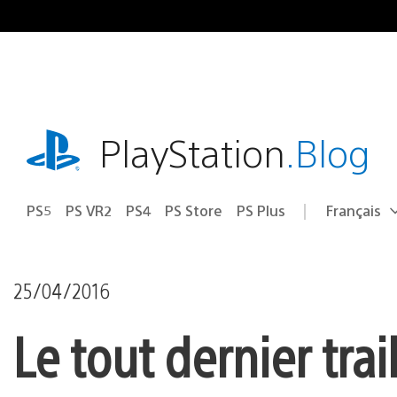
Accéder
au
contenu
playstation.com
PlayStation
.Blog
PS5
PS VR2
PS4
PS Store
PS Plus
Français
Choisir
Région
une
actuelle
région
:
25/04/2016
Le tout dernier trai