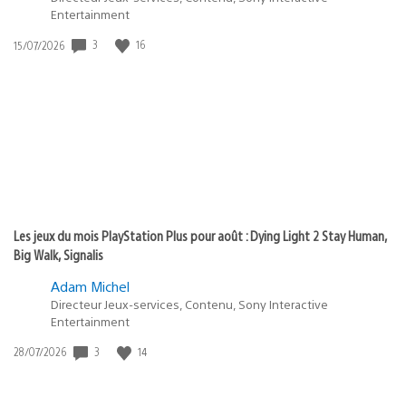
Entertainment
3
16
Date
15/07/2026
de
publication
:
Les jeux du mois PlayStation Plus pour août : Dying Light 2 Stay Human,
Big Walk, Signalis
Adam Michel
Directeur Jeux-services, Contenu, Sony Interactive
Entertainment
3
14
Date
28/07/2026
de
publication
: