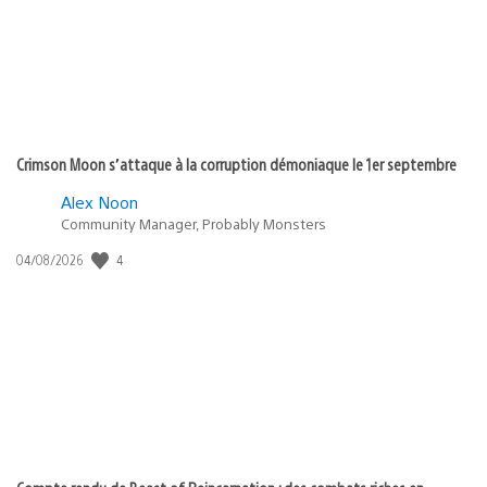
Crimson Moon s’attaque à la corruption démoniaque le 1er septembre
Alex Noon
Community Manager, Probably Monsters
4
Date
04/08/2026
de
publication
: