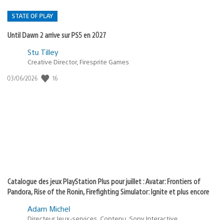
STATE OF PLAY
Until Dawn 2 arrive sur PS5 en 2027
Postée
Stu Tilley
Creative Director, Firesprite Games
dans
:
16
Date
03/06/2026
state
de
of
publication
:
play
Catalogue des jeux PlayStation Plus pour juillet : Avatar: Frontiers of
Pandora, Rise of the Ronin, Firefighting Simulator: Ignite et plus encore
Adam Michel
Directeur Jeux-services, Contenu, Sony Interactive