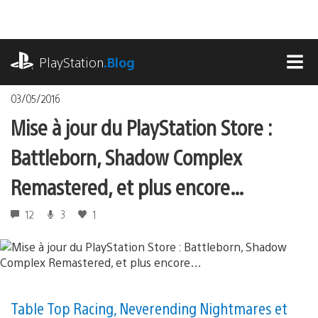
Accéder
au
contenu
playstation.com
PlayStation
.Blog
MEN
03/05/2016
Mise à jour du PlayStation Store :
Battleborn, Shadow Complex
Remastered, et plus encore…
12
3
1
Table Top Racing, Neverending Nightmares et