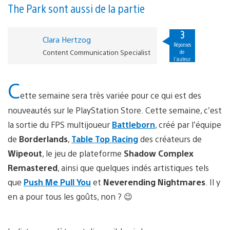
The Park sont aussi de la partie
3
Clara Hertzog
Réponses
Content Communication Specialist
de
l'auteur
C
ette semaine sera très variée pour ce qui est des
nouveautés sur le PlayStation Store. Cette semaine, c’est
la sortie du FPS multijoueur
Battleborn
, créé par l’équipe
de
Borderlands
,
Table Top Racing
des créateurs de
Wipeout
, le jeu de plateforme
Shadow Complex
Remastered
, ainsi que quelques indés artistiques tels
que
Push Me Pull You
et
Neverending Nightmares
. Il y
en a pour tous les goûts, non ? 😉