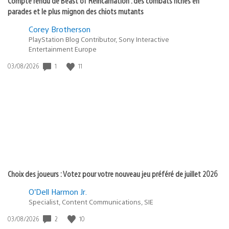
Compte rendu de Beast of Reincarnation : des combats riches en
parades et le plus mignon des chiots mutants
Corey Brotherson
PlayStation Blog Contributor, Sony Interactive
Entertainment Europe
1
11
Date
03/08/2026
de
publication
:
Choix des joueurs : Votez pour votre nouveau jeu préféré de juillet 2026
O’Dell Harmon Jr.
Specialist, Content Communications, SIE
2
10
Date
03/08/2026
de