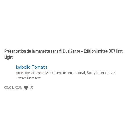
Présentation de la manette sans fil DualSense – Édition limitée 007 First
Light
Isabelle Tomatis
Vice-présidente, Marketing international, Sony Interactive
Entertainment
35
Date
08/04/2026
de
publication
: