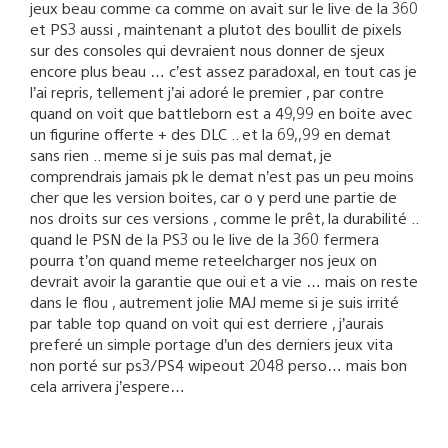
jeux beau comme ca comme on avait sur le live de la 360
et PS3 aussi , maintenant a plutot des boullit de pixels
sur des consoles qui devraient nous donner de sjeux
encore plus beau … c’est assez paradoxal, en tout cas je
l’ai repris, tellement j’ai adoré le premier , par contre
quand on voit que battleborn est a 49,99 en boite avec
un figurine offerte + des DLC .. et la 69,,99 en demat
sans rien .. meme si je suis pas mal demat, je
comprendrais jamais pk le demat n’est pas un peu moins
cher que les version boites, car o y perd une partie de
nos droits sur ces versions , comme le prêt, la durabilité ..
quand le PSN de la PS3 ou le live de la 360 fermera
pourra t’on quand meme reteelcharger nos jeux on
devrait avoir la garantie que oui et a vie … mais on reste
dans le flou , autrement jolie MAJ meme si je suis irrité
par table top quand on voit qui est derriere , j’aurais
preferé un simple portage d’un des derniers jeux vita
non porté sur ps3/PS4 wipeout 2048 perso… mais bon
cela arrivera j’espere…