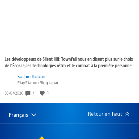
publication
:
Les développeurs de Silent Hill: Townfall nous en disent plus sur le choix
de l’Écosse, les technologies rétro et le combat à la première personne
Sachie Kobari
PlayStation.Blog Japan
1
9
Date
30/07/2026
de
publication
:
Retour en haut
Français
Choisir
Région
une
actuelle
région
: