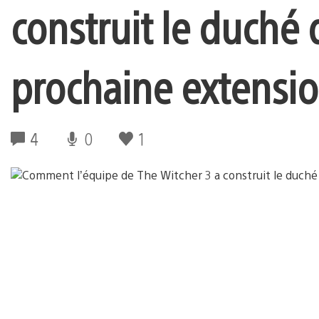
construit le duché 
prochaine extensi
4
0
1