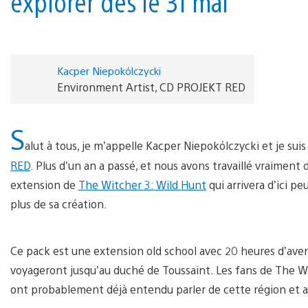
explorer dès le 31 mai
Kacper Niepokólczycki
Environment Artist, CD PROJEKT RED
S
alut à tous, je m’appelle Kacper Niepokólczycki et je su
RED
. Plus d’un an a passé, et nous avons travaillé vraiment 
extension de
The Witcher 3: Wild Hunt
qui arrivera d’ici pe
plus de sa création.
Ce pack est une extension old school avec 20 heures d’aven
voyageront jusqu’au duché de Toussaint. Les fans de The Wi
ont probablement déjà entendu parler de cette région et a