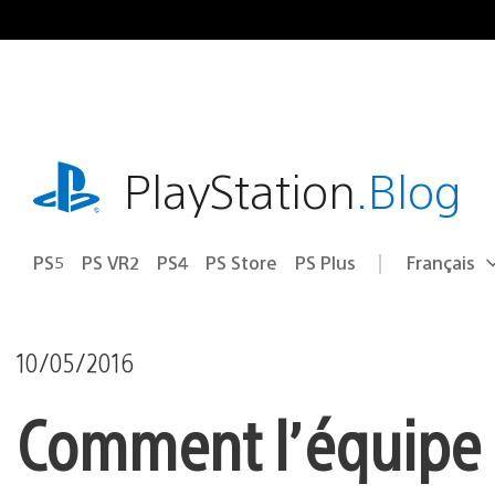
Accéder
au
contenu
playstation.com
PlayStation
.Blog
PS5
PS VR2
PS4
PS Store
PS Plus
Français
Choisir
Région
une
actuelle
région
:
10/05/2016
Comment l’équipe 