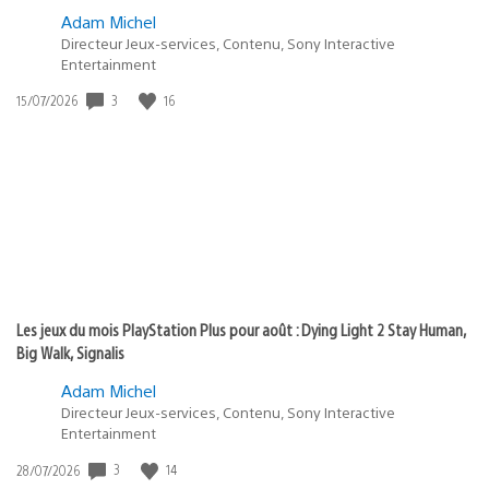
Adam Michel
Directeur Jeux-services, Contenu, Sony Interactive
Entertainment
3
16
Date
15/07/2026
de
publication
:
Les jeux du mois PlayStation Plus pour août : Dying Light 2 Stay Human,
Big Walk, Signalis
Adam Michel
Directeur Jeux-services, Contenu, Sony Interactive
Entertainment
3
14
Date
28/07/2026