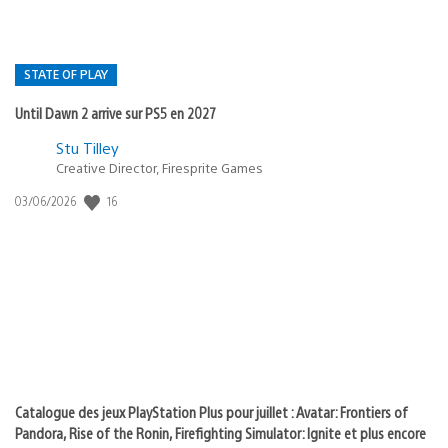
STATE OF PLAY
Until Dawn 2 arrive sur PS5 en 2027
Postée
Stu Tilley
Creative Director, Firesprite Games
dans
:
16
Date
03/06/2026
state
de
of
publication
:
play
Catalogue des jeux PlayStation Plus pour juillet : Avatar: Frontiers of
Pandora, Rise of the Ronin, Firefighting Simulator: Ignite et plus encore