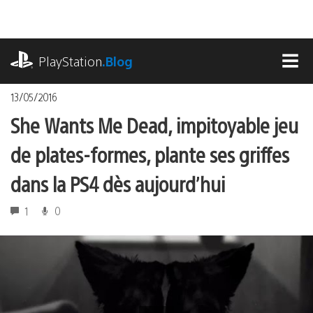
Accéder
au
contenu
playstation.com
PlayStation
.Blog
MEN
13/05/2016
She Wants Me Dead, impitoyable jeu
de plates-formes, plante ses griffes
dans la PS4 dès aujourd’hui
1
0