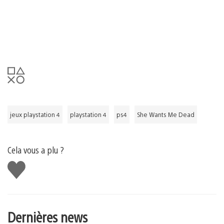
jeux playstation 4
playstation 4
ps4
She Wants Me Dead
Cela vous a plu ?
J'aime
Dernières news