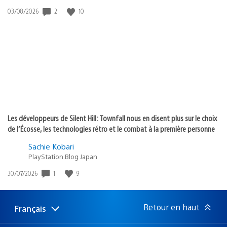
2
10
Date
03/08/2026
de
publication
:
Les développeurs de Silent Hill: Townfall nous en disent plus sur le choix
de l’Écosse, les technologies rétro et le combat à la première personne
Sachie Kobari
PlayStation.Blog Japan
1
9
Date
30/07/2026
de
publication
:
Retour en haut
Français
Choisir
Région
une
actuelle