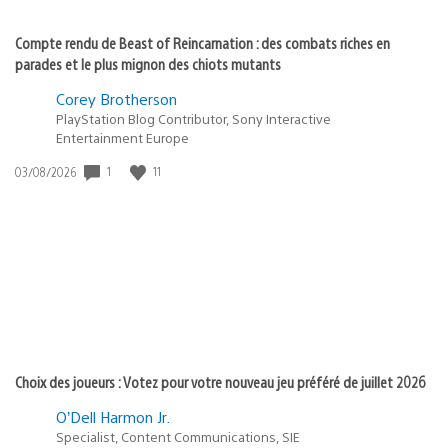
Compte rendu de Beast of Reincarnation : des combats riches en
parades et le plus mignon des chiots mutants
Corey Brotherson
PlayStation Blog Contributor, Sony Interactive
Entertainment Europe
1
11
Date
03/08/2026
de
publication
:
Choix des joueurs : Votez pour votre nouveau jeu préféré de juillet 2026
O’Dell Harmon Jr.
Specialist, Content Communications, SIE