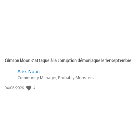
de
publication
:
Crimson Moon s’attaque à la corruption démoniaque le 1er septembre
Alex Noon
Community Manager, Probably Monsters
4
Date
04/08/2026
de
publication
: