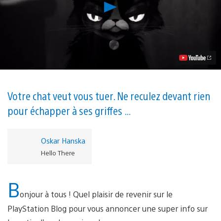
Lancer
la
vidéo
She
Wants
Me
Dead,
impitoyable
jeu
de
plates-
Votre chat veut vous tuer. Ne reculez devant rien
formes,
pour échapper à ses griffes …
plante
ses
griffes
dans
Oskar Hanska
la
Hello There
PS4
dès
aujourd’hui
B
onjour à tous ! Quel plaisir de revenir sur le
PlayStation Blog pour vous annoncer une super info sur