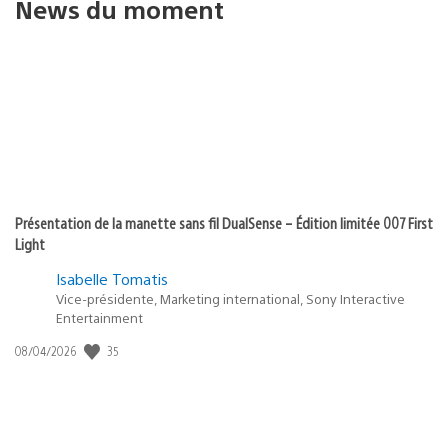
News du moment
Présentation de la manette sans fil DualSense – Édition limitée 007 First
Light
Isabelle Tomatis
Vice-présidente, Marketing international, Sony Interactive
Entertainment
35
Date
08/04/2026
de
publication
: