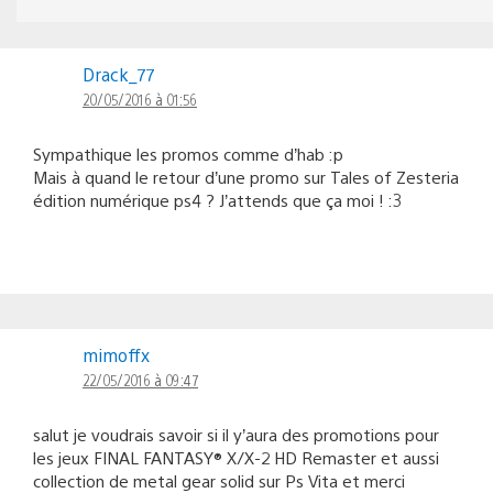
Drack_77
20/05/2016 à 01:56
Sympathique les promos comme d’hab :p
Mais à quand le retour d’une promo sur Tales of Zesteria
édition numérique ps4 ? J’attends que ça moi ! :3
mimoffx
22/05/2016 à 09:47
salut je voudrais savoir si il y’aura des promotions pour
les jeux FINAL FANTASY® X/X-2 HD Remaster et aussi
collection de metal gear solid sur Ps Vita et merci