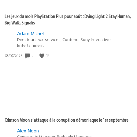
Les jeux du mois PlayStation Plus pour août : Dying Light 2 Stay Human,
Big Walk, Signalis
Adam Michel
Directeur Jeux-services, Contenu, Sony Interactive
Entertainment
3
14
Date
28/07/2026
de
publication
:
Crimson Moon s’attaque à la corruption démoniaque le 1er septembre
Alex Noon
Community Manager, Probably Monsters