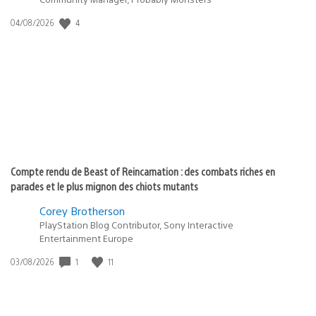
4
Date
04/08/2026
de
publication
:
Compte rendu de Beast of Reincarnation : des combats riches en
parades et le plus mignon des chiots mutants
Corey Brotherson
PlayStation Blog Contributor, Sony Interactive
Entertainment Europe
1
11
Date
03/08/2026
de
publication
: