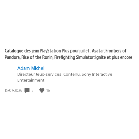
:
play
Catalogue des jeux PlayStation Plus pour juillet : Avatar: Frontiers of
Pandora, Rise of the Ronin, Firefighting Simulator: Ignite et plus encore
Adam Michel
Directeur Jeux-services, Contenu, Sony Interactive
Entertainment
3
16
Date
15/07/2026
de
publication
: