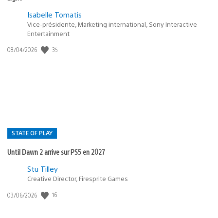
Isabelle Tomatis
Vice-présidente, Marketing international, Sony Interactive
Entertainment
35
Date
08/04/2026
de
publication
:
STATE OF PLAY
Until Dawn 2 arrive sur PS5 en 2027
Postée
Stu Tilley
Creative Director, Firesprite Games
dans
:
16
Date
03/06/2026
state
de
of
publication