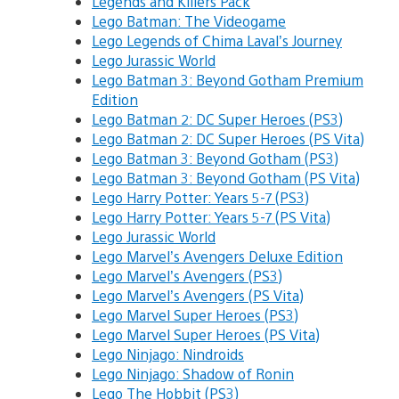
Legends and Killers Pack
Lego Batman: The Videogame
Lego Legends of Chima Laval’s Journey
Lego Jurassic World
Lego Batman 3: Beyond Gotham Premium
Edition
Lego Batman 2: DC Super Heroes (PS3)
Lego Batman 2: DC Super Heroes (PS Vita)
Lego Batman 3: Beyond Gotham (PS3)
Lego Batman 3: Beyond Gotham (PS Vita)
Lego Harry Potter: Years 5-7 (PS3)
Lego Harry Potter: Years 5-7 (PS Vita)
Lego Jurassic World
Lego Marvel’s Avengers Deluxe Edition
Lego Marvel’s Avengers (PS3)
Lego Marvel’s Avengers (PS Vita)
Lego Marvel Super Heroes (PS3)
Lego Marvel Super Heroes (PS Vita)
Lego Ninjago: Nindroids
Lego Ninjago: Shadow of Ronin
Lego The Hobbit (PS3)