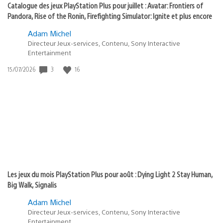
Catalogue des jeux PlayStation Plus pour juillet : Avatar: Frontiers of
Pandora, Rise of the Ronin, Firefighting Simulator: Ignite et plus encore
Adam Michel
Directeur Jeux-services, Contenu, Sony Interactive
Entertainment
3
16
Date
15/07/2026
de
publication
:
Les jeux du mois PlayStation Plus pour août : Dying Light 2 Stay Human,
Big Walk, Signalis
Adam Michel
Directeur Jeux-services, Contenu, Sony Interactive
Entertainment