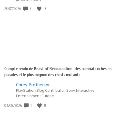
3
13
Date
28/07/2026
de
publication
:
Compte rendu de Beast of Reincarnation : des combats riches en
parades et le plus mignon des chiots mutants
Corey Brotherson
PlayStation Blog Contributor, Sony Interactive
Entertainment Europe
1
11
Date
03/08/2026
de
publication
: