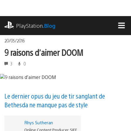
Accéder
au
contenu
playstation.com
PlayStation
.Blog
MEN
20/05/2016
9 raisons d’aimer DOOM
3
0
Le dernier opus du jeu de tir sanglant de
Bethesda ne manque pas de style
Rhys Sutheran
Online Content Producer, SIEE