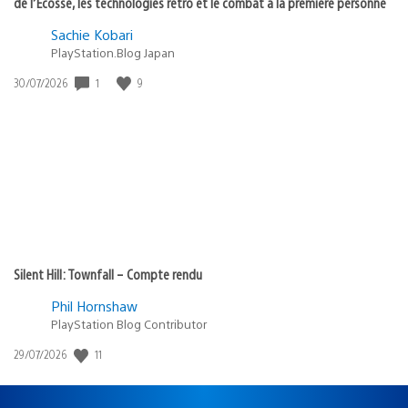
de l’Écosse, les technologies rétro et le combat à la première personne
Sachie Kobari
PlayStation.Blog Japan
1
9
Date
30/07/2026
de
publication
:
Silent Hill: Townfall – Compte rendu
Phil Hornshaw
PlayStation Blog Contributor
11
Date
29/07/2026
de
publication
: