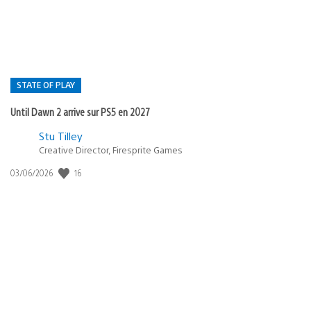
:
STATE OF PLAY
Until Dawn 2 arrive sur PS5 en 2027
Postée
Stu Tilley
Creative Director, Firesprite Games
dans
:
16
Date
03/06/2026
state
de
of
publication
:
play