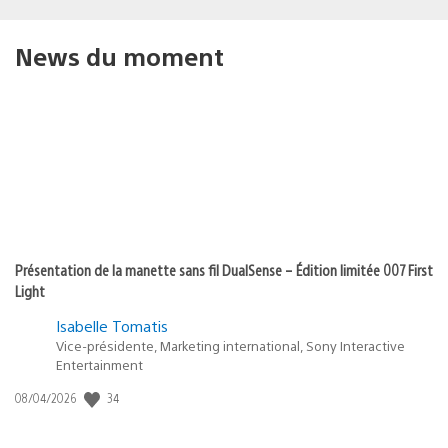
News du moment
Présentation de la manette sans fil DualSense – Édition limitée 007 First
Light
Isabelle Tomatis
Vice-présidente, Marketing international, Sony Interactive
Entertainment
34
Date
08/04/2026
de
publication