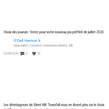
Choix des joueurs : Votez pour votre nouveau jeu préféré de juillet 2026
O’Dell Harmon Jr.
Specialist, Content Communications, SIE
2
10
Date
03/08/2026
de
publication
:
Les développeurs de Silent Hill: Townfall nous en disent plus sur le choix