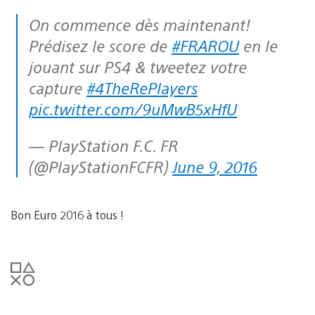
On commence dès maintenant!
Prédisez le score de
#FRAROU
en le
jouant sur PS4 & tweetez votre
capture
#4TheRePlayers
pic.twitter.com/9uMwB5xHfU
— PlayStation F.C. FR
(@PlayStationFCFR)
June 9, 2016
Bon Euro 2016 à tous !