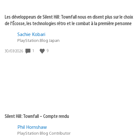
Les développeurs de Silent Hill: Townfall nous en disent plus sur le choix
de l’Écosse, les technologies rétro et le combat à la première personne
Sachie Kobari
PlayStation.Blog Japan
Date
1
9
30/07/2026
de
publication
:
Silent Hill: Townfall – Compte rendu
Phil Hornshaw
PlayStation Blog Contributor