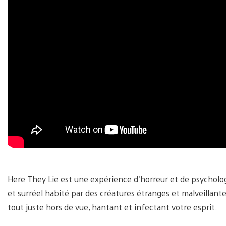
Here They Lie est une expérience d’horreur et de psycholog
et surréel habité par des créatures étranges et malveillant
tout juste hors de vue, hantant et infectant votre esprit.