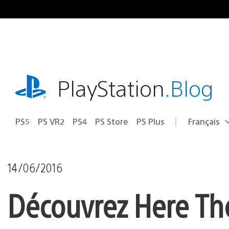
Accéder
au
contenu
playstation.com
PlayStation
.Blog
PS5
PS VR2
PS4
PS Store
PS Plus
Français
Choisir
Région
une
actuelle
région
:
14/06/2016
Découvrez Here The