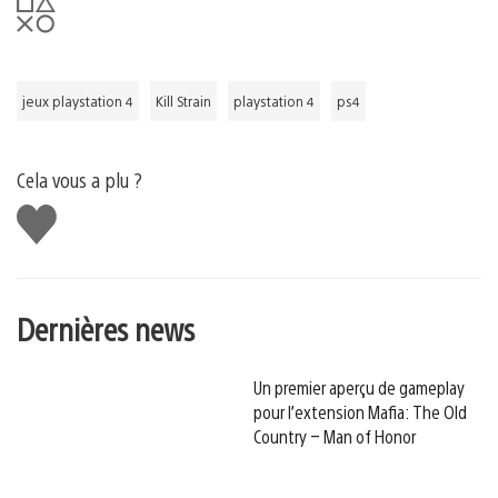
jeux playstation 4
Kill Strain
playstation 4
ps4
Cela vous a plu ?
J'aime
Dernières news
Un premier aperçu de gameplay
pour l’extension Mafia: The Old
Country – Man of Honor