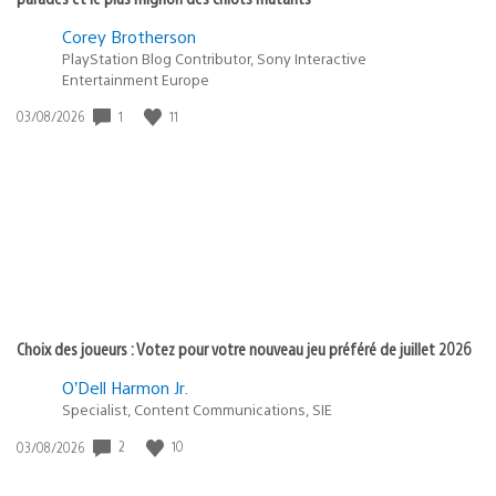
Corey Brotherson
PlayStation Blog Contributor, Sony Interactive
Entertainment Europe
1
11
Date
03/08/2026
de
publication
:
Choix des joueurs : Votez pour votre nouveau jeu préféré de juillet 2026
O’Dell Harmon Jr.
Specialist, Content Communications, SIE
2
10
Date
03/08/2026
de
publication