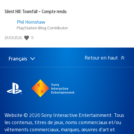
Silent Hill: Townfall – Compte rendu
Phil Hornshaw
PlayStation Blog Contributor
11
Date
29/07/2026
de
publication
:
Retour en haut
Français
Choisir
Région
une
actuelle
région
:
Sony
Interactive
Entertainment
Website © 2026 Sony Interactive Entertainment. Tous
les contenus, titres de jeux, noms commerciaux et/ou
vêtements commerciaux, marques, œuvres d’art et