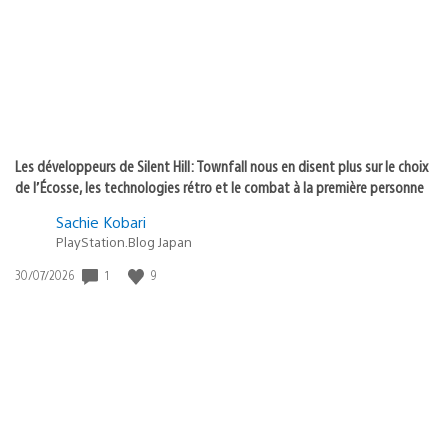
:
Les développeurs de Silent Hill: Townfall nous en disent plus sur le choix
de l’Écosse, les technologies rétro et le combat à la première personne
Sachie Kobari
PlayStation.Blog Japan
1
9
Date
30/07/2026
de
publication
: