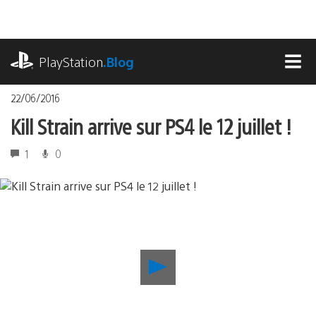
Accéder
au
contenu
playstation.com
PlayStation
.Blog
MEN
22/06/2016
Kill Strain arrive sur PS4 le 12 juillet !
1
0
Lancer
la
vidéo
Kill
Strain