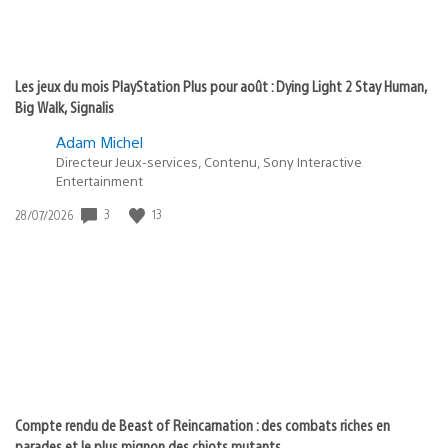
Les jeux du mois PlayStation Plus pour août : Dying Light 2 Stay Human,
Big Walk, Signalis
Adam Michel
Directeur Jeux-services, Contenu, Sony Interactive
Entertainment
3
13
Date
28/07/2026
de
publication
:
Compte rendu de Beast of Reincarnation : des combats riches en
parades et le plus mignon des chiots mutants