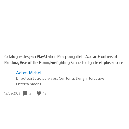
de
of
publication
:
play
Catalogue des jeux PlayStation Plus pour juillet : Avatar: Frontiers of
Pandora, Rise of the Ronin, Firefighting Simulator: Ignite et plus encore
Adam Michel
Directeur Jeux-services, Contenu, Sony Interactive
Entertainment
3
16
Date
15/07/2026
de
publication
: