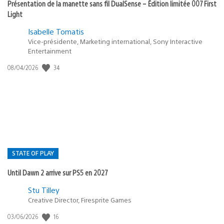
Présentation de la manette sans fil DualSense – Édition limitée 007 First
Light
Isabelle Tomatis
Vice-présidente, Marketing international, Sony Interactive
Entertainment
34
Date
08/04/2026
de
publication
:
STATE OF PLAY
Until Dawn 2 arrive sur PS5 en 2027
Postée
Stu Tilley
Creative Director, Firesprite Games
dans
:
16
Date
03/06/2026
state