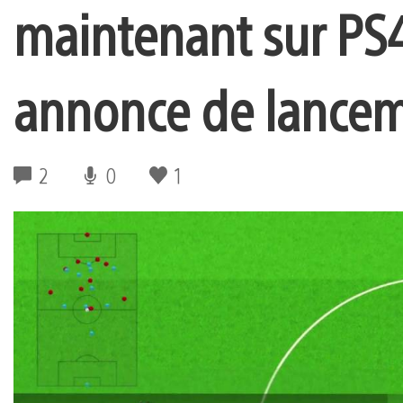
maintenant sur PS
annonce de lance
2
0
1