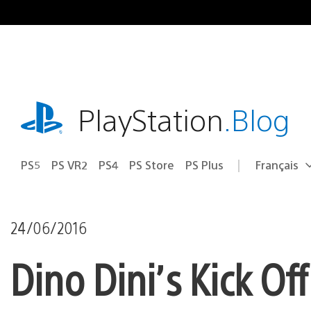
Accéder
au
contenu
playstation.com
PlayStation
.Blog
PS5
PS VR2
PS4
PS Store
PS Plus
Français
Choisir
Région
une
actuelle
région
:
24/06/2016
Dino Dini’s Kick Of