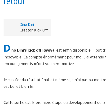
retour
Dino Dini
Creator, Kick Off
D
ino Dini’s Kick off Revival
est enfin disponible ! Tout d
incroyable. Ça compte énormément pour moi. J’ai attendu tr
encouragements m’ont vraiment motivé.
Je suis fier du résultat final, et même si je n’ai pas pu mettr
est bel et bien là.
Cette sortie est la première étape du développement de la no