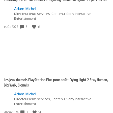
Adam Michel
Directeur Jeux-services, Contenu, Sony Interactive
Entertainment
3
16
Date
15/07/2026
de
publication
:
Les jeux du mois PlayStation Plus pour août : Dying Light 2 Stay Human,
Big Walk, Signalis
Adam Michel
Directeur Jeux-services, Contenu, Sony Interactive
Entertainment
3
14
Date
28/07/2026