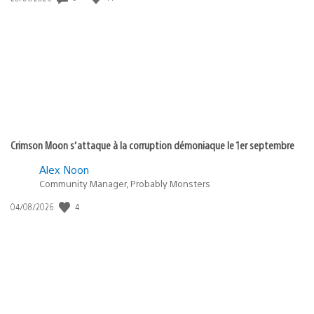
de
publication
:
Crimson Moon s’attaque à la corruption démoniaque le 1er septembre
Alex Noon
Community Manager, Probably Monsters
4
Date
04/08/2026
de
publication
: