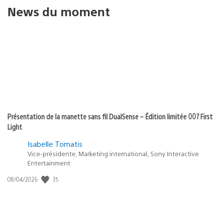
News du moment
Présentation de la manette sans fil DualSense – Édition limitée 007 First
Light
Isabelle Tomatis
Vice-présidente, Marketing international, Sony Interactive
Entertainment
35
Date
08/04/2026
de
publication
: