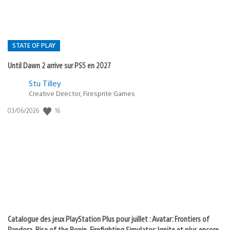
STATE OF PLAY
Until Dawn 2 arrive sur PS5 en 2027
Postée
Stu Tilley
Creative Director, Firesprite Games
dans
:
16
Date
03/06/2026
state
de
of
publication
:
play
Catalogue des jeux PlayStation Plus pour juillet : Avatar: Frontiers of
Pandora, Rise of the Ronin, Firefighting Simulator: Ignite et plus encore