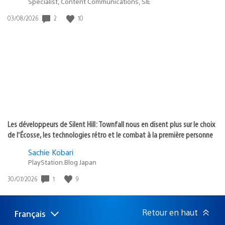
Specialist, Content Communications, SIE
2
10
Date
03/08/2026
de
publication
:
Les développeurs de Silent Hill: Townfall nous en disent plus sur le choix
de l’Écosse, les technologies rétro et le combat à la première personne
Sachie Kobari
PlayStation.Blog Japan
1
9
Date
30/07/2026
de
publication
:
Retour en haut
Français
Choisir
Région