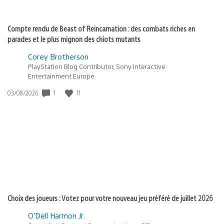
Compte rendu de Beast of Reincarnation : des combats riches en
parades et le plus mignon des chiots mutants
Corey Brotherson
PlayStation Blog Contributor, Sony Interactive
Entertainment Europe
1
11
Date
03/08/2026
de
publication
:
Choix des joueurs : Votez pour votre nouveau jeu préféré de juillet 2026
O’Dell Harmon Jr.